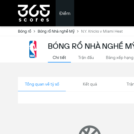
Điểm
Bóng rổ
Bóng rổ Nhà nghề Mỹ
N.Y. Knicks v Miami Heat
BÓNG RỔ NHÀ NGHỀ MỸ
Chi tiết
Trận đấu
Bảng xếp hạng
Tổng quan về tỷ số
Kết quả
Trận