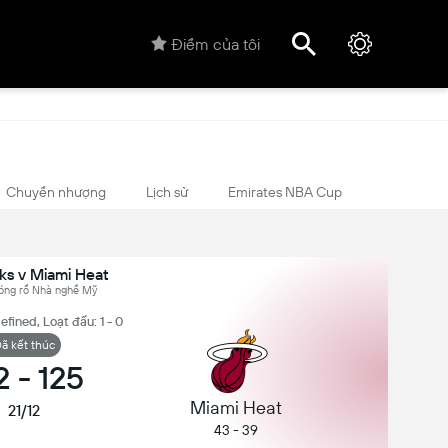
Điểm của tôi
Chuyển nhượng
Lịch sử
Emirates NBA Cup
cks v Miami Heat
óng rổ Nhà nghề Mỹ
fined, Loạt đấu: 1 - 0
ã kết thúc
2
-
125
Miami Heat
21/12
43 - 39