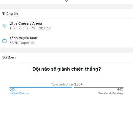
Thông tin
Little Caesars Arena
Tham dự trận đấu: 20,062
Kênh truyền hình
ESPN Deportes
Dự đoán
Đội nào sẽ giành chiến thắng?
Tổng bình chọn: 2,509
56%
44%
Detroit Pistons
Cleveland Cavaliers