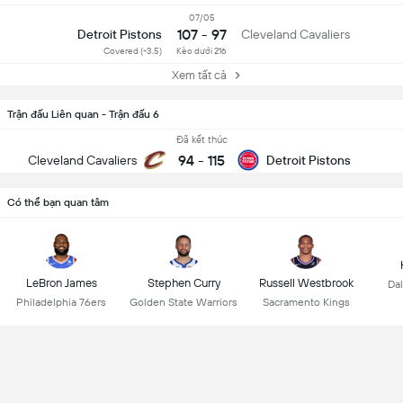
07/05
107 - 97
Detroit Pistons
Cleveland Cavaliers
Covered (-3.5)
Kèo dưới 216
Xem tất cả
Trận đấu Liên quan - Trận đấu 6
Đã kết thúc
94
-
115
Cleveland Cavaliers
Detroit Pistons
Có thể bạn quan tâm
LeBron James
Stephen Curry
Russell Westbrook
Dal
Philadelphia 76ers
Golden State Warriors
Sacramento Kings