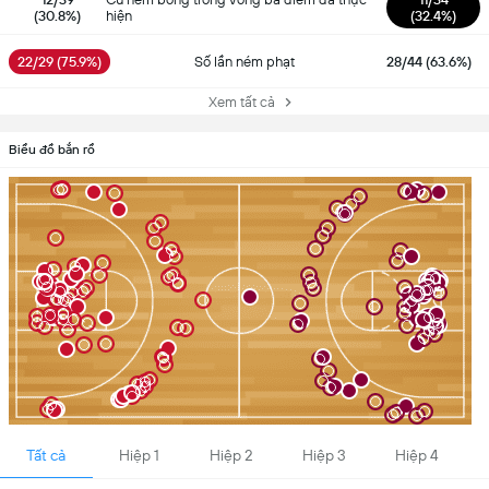
(30.8%)
hiện
(32.4%)
22/29 (75.9%)
Số lần ném phạt
28/44 (63.6%)
Xem tất cả
Biểu đồ bắn rổ
Tất cả
Hiệp 1
Hiệp 2
Hiệp 3
Hiệp 4