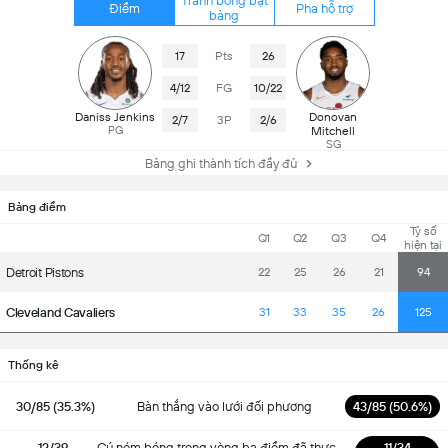
Tranh bóng bật
Điểm
Pha hỗ trợ
bảng
17
Pts
26
4/12
FG
10/22
Daniss Jenkins
Donovan
2/7
3P
2/6
PG
Mitchell
SG
Bảng ghi thành tích đầy đủ
Bảng điểm
Tỷ số
Q1
Q2
Q3
Q4
hiện tại
Detroit Pistons
22
25
26
21
94
Cleveland Cavaliers
31
33
35
26
125
Thống kê
30/85 (35.3%)
Bàn thắng vào lưới đối phương
43/85 (50.6%)
12/39
Cú ném bóng trong vòng ba điểm đã thực
11/34