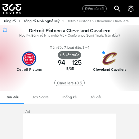
Điểm của tôi
Bóng rổ
Bóng rổ Nhà nghề Mỹ
Detroit Pistons v Cleveland Cavaliers
Detroit Pistons v Cleveland Cavaliers
Hoa Kỳ, Bóng rổ Nhà nghề Mỹ - Conference Semi Finals, Trận đấu 7
Trận đấu 7, Loạt đấu: 3 - 4
Đã kết thúc
94
-
125
18/05
Detroit Pistons
Cleveland Cavaliers
Cavaliers +3.5
Trận đấu
Box Score
Thống kê
Đối đầu
Ad