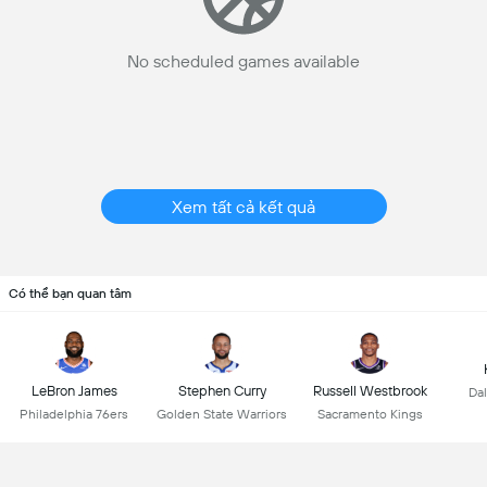
No scheduled games available
Xem tất cả kết quả
Có thể bạn quan tâm
LeBron James
Stephen Curry
Russell Westbrook
Dal
Philadelphia 76ers
Golden State Warriors
Sacramento Kings