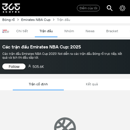
Điểm của tôi
Bóng rổ
Emirates NBA Cup
Trận đấu
Chi tiết
Trận đấu
Nhóm
News
Bracket
Các trận đấu Emirates NBA Cup: 2025
Các trận đấu Emirates NBA Cup 2025! Nơi diễn ra các trận đấu Bóng rổ trực tiếp, kết
quả và lịch thi đấu sắp tới.
Follow
505.6K
Trận cố định
Kết quả