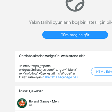
Yakın tarihli oyunların boş bir listesi için bi
Tüm maçları gör
Cordoba skorları widget'ını web sitene ekle
<a href="https://sports-
widgets.365scores.com/" target="_blank"
HTML Etike
rel="nofollow">Özelleştirilmiş Widget'lar
Oluşturarak</a>
daha fazla seçeneğe bak
İlginizi Çekebilir
Roland Garros - Men
ATP