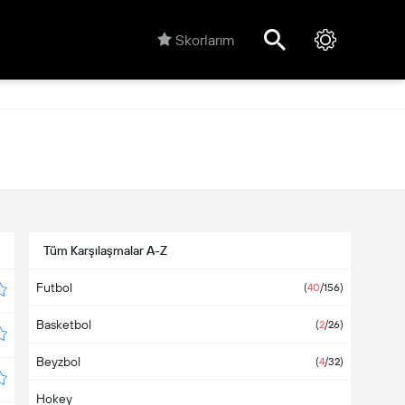
Skorlarım
Tüm Karşılaşmalar A-Z
Futbol
(
40
/156)
Basketbol
(
2
/26)
Beyzbol
(
4
/32)
Hokey