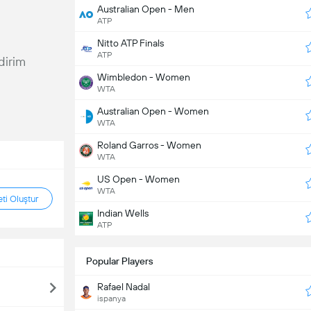
Australian Open - Men
ATP
Nitto ATP Finals
ATP
ldirim
Wimbledon - Women
WTA
Australian Open - Women
WTA
Roland Garros - Women
WTA
US Open - Women
WTA
ti Oluştur
Indian Wells
ATP
Popular Players
Rafael Nadal
ispanya