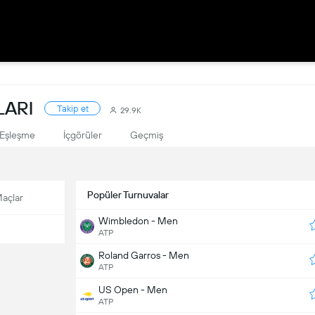
LARI
Takip et
29.9K
Eşleşme
İçgörüler
Geçmiş
Popüler Turnuvalar
açlar
Wimbledon - Men
ATP
Roland Garros - Men
ATP
US Open - Men
ATP