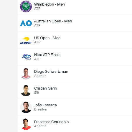
Wimbledon - Men
ATP
Australian Open - Men
ATP
US Open - Men
ATP
Nitto ATP Finals
ATP
Diego Schwartzman
Arjantin
Cristian Garin
Şili
João Fonseca
Brezilya
Francisco Cerundolo
Arjantin