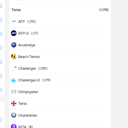
Tenis
(
8
/78)
ATP
(
2
/10)
ATP-D
(
2
/7)
Avustralya
Beach Tennis
Challenger
(
2
/20)
Challenger-D
(
2
/19)
Olimpiyatlar
Tenis
Uluslararası
WTA
(8)