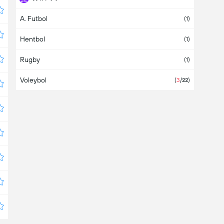
A. Futbol
WTA 125K
(4)
(1)
Hentbol
WTA-D
(10)
(1)
Rugby
(1)
Voleybol
(
3
/22)