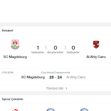
Rekabet
1
0
0
Galibiyetler
Beraberelikler
Galibiyetler
SC Magdeburg
Al Ahly Cairo
01.10.2024
Club World Championship
28 - 24
SC Magdeburg
Al Ahly Cairo
Tümünü Gör
İlginizi Çekebilir