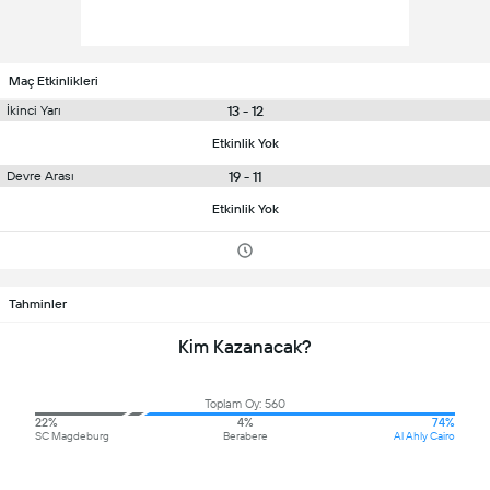
Maç Etkinlikleri
13 - 12
İkinci Yarı
Etkinlik Yok
19 - 11
Devre Arası
Etkinlik Yok
Tahminler
Kim Kazanacak?
Toplam Oy: 560
22%
4%
74%
SC Magdeburg
Berabere
Al Ahly Cairo