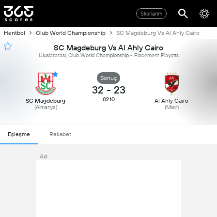
Skorlarım
Hentbol
Club World Championship
SC Magdeburg Vs Al Ahly Cairo
SC Magdeburg Vs Al Ahly Cairo
Uluslararası, Club World Championship - Placement Playoffs
Sonuç
32
-
23
02.10
SC Magdeburg
Al Ahly Cairo
(Almanya)
(Mısır)
Eşleşme
Rekabet
Ad