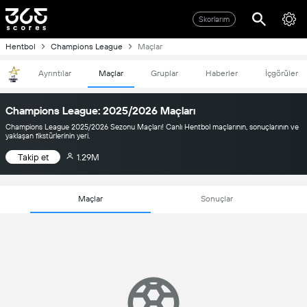
Skorlarım
Hentbol
Champions League
Maçlar
Ayrıntılar
Maçlar
Gruplar
Haberler
İçgörüler
Champions League: 2025/2026 Maçları
Champions League 2025/2026 Sezonu Maçları! Canlı Hentbol maçlarının, sonuçlarının ve
yaklaşan fikstürlerinin yeri.
Takip et
1.29M
Maçlar
Sonuçlar