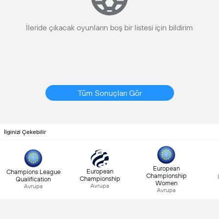
İleride çıkacak oyunların boş bir listesi için bildirim
Tüm Sonuçları Gör
İlginizi Çekebilir
European
European
Champions League
Championship
Championship
Qualification
Women
Avrupa
Avrupa
Avrupa