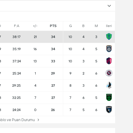
O
F:A
+/-
PTS
G
B
M
Ileri
7
38:17
21
34
10
4
3
9
35:19
16
34
10
4
5
8
37:24
13
33
10
3
5
7
25:24
1
29
9
2
6
7
29:25
4
27
8
3
6
8
32:25
7
27
7
6
5
8
24:24
0
26
7
5
6
blo ve Puan Durumu