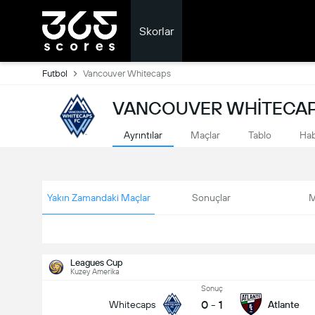
Skorlar
Futbol
Vancouver Whitecaps
VANCOUVER WHITECAP
Ayrıntılar
Maçlar
Tablo
Hab
Yakın Zamandaki Maçlar
Sonuçlar
M
Leagues Cup
Kuzey Amerika
Sonuç
0
-
1
Whitecaps
Atlante