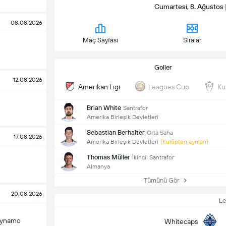
Cumartesi, 8. Ağustos 
08.08.2026
Maç Sayfası
Siralar
Goller
12.08.2026
Amerikan Ligi
Leagues Cup
Ku
Brian White
Santrafor
Amerika Birleşik Devletleri
Sebastian Berhalter
Orta Saha
17.08.2026
Amerika Birleşik Devletleri
(Kulüpten ayrılan)
Thomas Müller
İkincil Santrafor
Almanya
Tümünü Gör
20.08.2026
L
Dynamo
Whitecaps