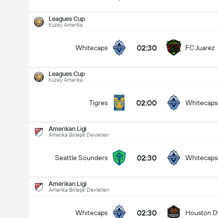
Leagues Cup
Kuzey Amerika
02:30
Whitecaps
FC Juarez
Leagues Cup
Kuzey Amerika
02:00
Tigres
Whitecaps
Amerikan Ligi
Amerika Birleşik Devletleri
02:30
Seattle Sounders
Whitecaps
Amerikan Ligi
Amerika Birleşik Devletleri
Leagues Cup
12.08
02:30
Whitecaps
Houston 
02:00
Tigres
Whitecaps