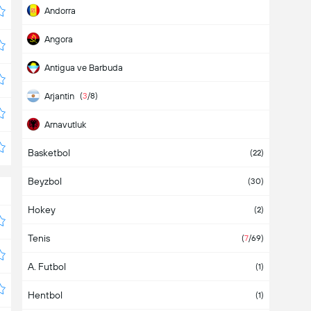
Andorra
Angora
Antigua ve Barbuda
Arjantin
(
3
/8)
Arnavutluk
Basketbol
Aruba
(22)
Beyzbol
Asya
(2)
(30)
Hokey
Avrupa
(2)
Tenis
Avustralya
(
7
/69)
A. Futbol
Avusturya
(
2
/4)
(1)
Hentbol
Azerbaycan
(1)