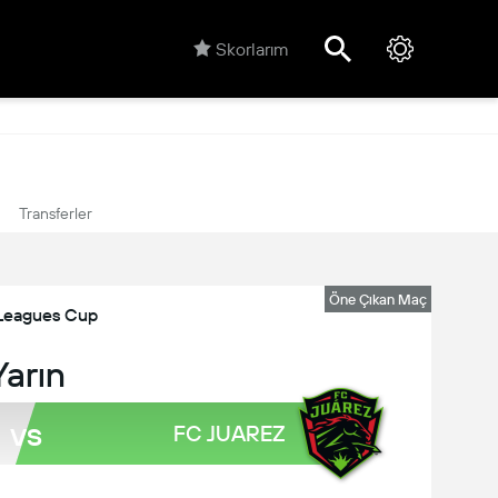
Skorlarım
Transferler
Öne Çıkan Maç
Leagues Cup
Yarın
vs
FC JUAREZ