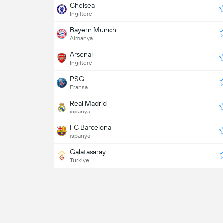
Chelsea
İngiltere
Bayern Munich
Almanya
Arsenal
İngiltere
PSG
Fransa
Real Madrid
ispanya
FC Barcelona
ispanya
Galatasaray
Türkiye