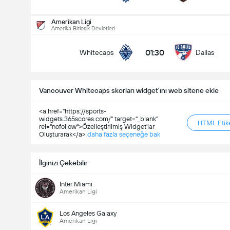
Maçtaki Toplam Gol (2.5)
Amerikan Ligi
Amerika Birleşik Devletleri
01:30
Whitecaps
Dallas
Altında
Üzerinde
Vancouver Whitecaps skorları widget'ını web sitene ekle
<a href="https://sports-
widgets.365scores.com/" target="_blank"
HTML Etike
rel="nofollow">Özelleştirilmiş Widget'lar
Oluşturarak</a>
daha fazla seçeneğe bak
İlginizi Çekebilir
Inter Miami
Amerikan Ligi
Los Angeles Galaxy
Amerikan Ligi