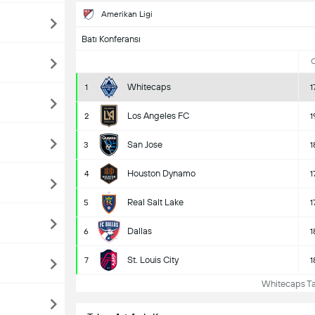
Amerikan Ligi
Batı Konferansı
Whitecaps
1
1
Los Angeles FC
2
1
San Jose
3
1
Houston Dynamo
4
1
Real Salt Lake
5
1
Dallas
6
1
St. Louis City
7
1
Whitecaps Ta