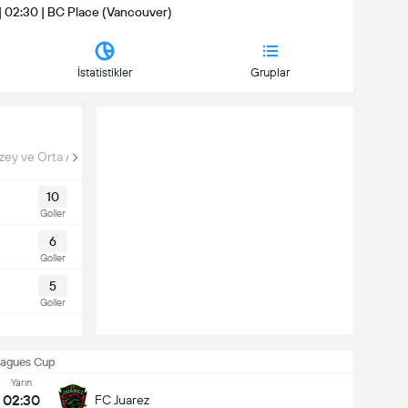
| 02:30 | BC Place (Vancouver)
İstatistikler
Gruplar
zey ve Orta Amerika CCL Kupası
10
Goller
6
Goller
5
Goller
eagues Cup
Yarın
02:30
FC Juarez