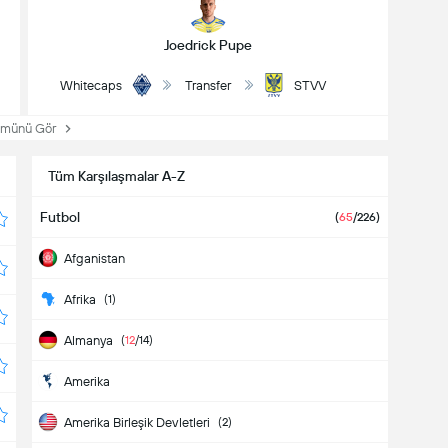
Joedrick Pupe
Whitecaps
Transfer
STVV
ünü Gör
Tüm Karşılaşmalar A-Z
Futbol
(
65
/226)
Afganistan
Afrika
(1)
Almanya
(
12
/14)
Amerika
Amerika Birleşik Devletleri
(2)