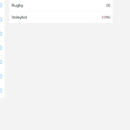
Rugby
BAE
(2)
Voleybol
Bahamalar
(
4
/16)
Bahreyn
Bangladeş
Barbados
Belarus
(
1
/3)
Belçika
(1)
Belize
Bermuda
Bolivya
(
1
/4)
Bosna Hersek
(
1
/1)