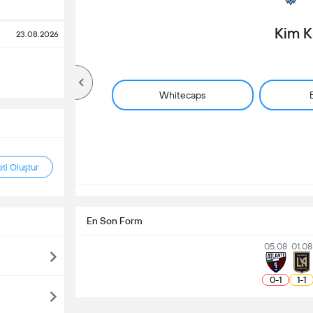
Kim 
23.08.2026
Whitecaps
ti Oluştur
En Son Form
05.08
01.08
0
-
1
1
-
1