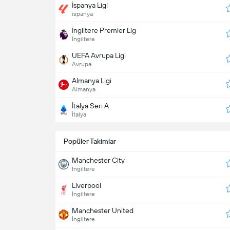
İspanya Ligi
ispanya
İngiltere Premier Lig
İngiltere
UEFA Avrupa Ligi
Avrupa
Almanya Ligi
Almanya
İtalya Seri A
İtalya
Popüler Takimlar
Manchester City
İngiltere
Liverpool
İngiltere
Manchester United
İngiltere