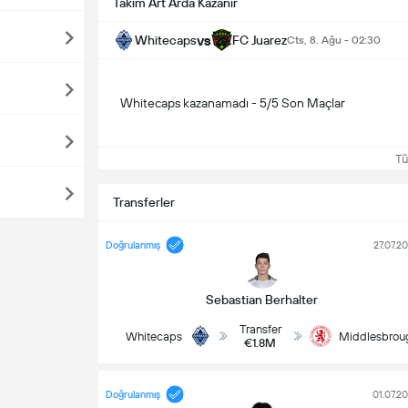
Takım Art Arda Kazanır
vs
Whitecaps
FC Juarez
Cts, 8. Ağu - 02:30
Whitecaps kazanamadı - 5/5 Son Maçlar
Tüm
Transferler
Doğrulanmış
27.07.2
Sebastian Berhalter
Transfer
Whitecaps
Middlesbrou
€1.8M
Doğrulanmış
01.07.2