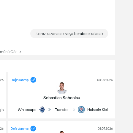
Juarez kazanacak veya berabere kalacak
ünü Gör
026
Doğrulanmış
04.07.2026
Sebastian Schonlau
gh
Whitecaps
Transfer
Holstein Kiel
026
Doğrulanmış
01.07.2026