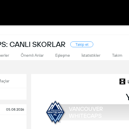
S: CANLI SKORLAR
Takip et
erler
Önemli Anlar
Eşleşme
İstatistikler
Takim
açlar
VANCOUVER
05.08.2026
WHITECAPS