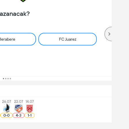
Kazanacak?
Berabere
FC Juarez
26.07
22.07
14.07
0
-
0
4
-
3
1
-
1