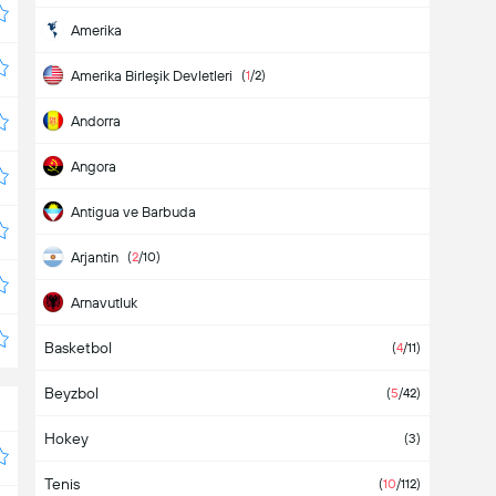
Amerika
Amerika Birleşik Devletleri
(
1
/2)
Andorra
Angora
Antigua ve Barbuda
Arjantin
(
2
/10)
Arnavutluk
Basketbol
Aruba
(
4
/11)
Beyzbol
Asya
(
5
/42)
Hokey
Avrupa
(3)
(3)
Tenis
Avustralya
(
10
/112)