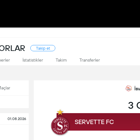
KORLAR
Takip et
erler
İstatistikler
Takim
Transferler
açlar
İs
3 
01.08.2026
SERVETTE FC