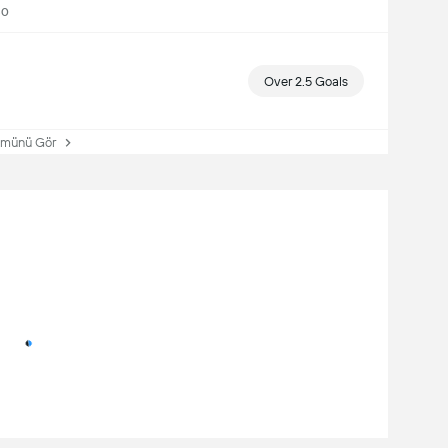
30
Over 2.5 Goals
ünü Gör