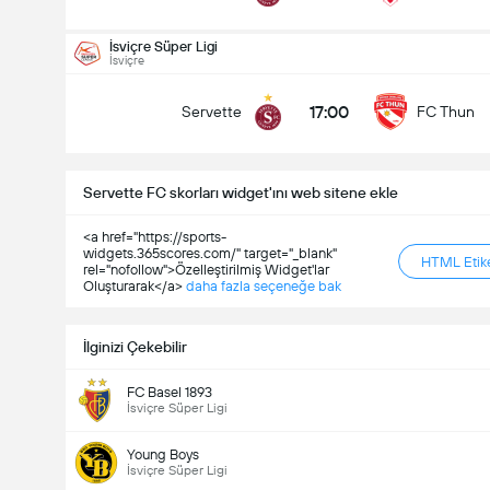
Maçtaki Toplam Gol (2.5)
İsviçre Süper Ligi
İsviçre
17:00
Servette
FC Thun
Altında
Üzerinde
Servette FC skorları widget'ını web sitene ekle
<a href="https://sports-
widgets.365scores.com/" target="_blank"
HTML Etike
rel="nofollow">Özelleştirilmiş Widget'lar
Oluşturarak</a>
daha fazla seçeneğe bak
İlginizi Çekebilir
FC Basel 1893
İsviçre Süper Ligi
Young Boys
İsviçre Süper Ligi