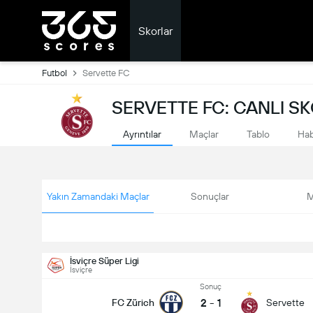
Skorlar
Futbol
Servette FC
SERVETTE FC: CANLI S
Ayrıntılar
Maçlar
Tablo
Hab
Yakın Zamandaki Maçlar
Sonuçlar
M
İsviçre Süper Ligi
İsviçre
Sonuç
2
-
1
FC Zürich
Servette