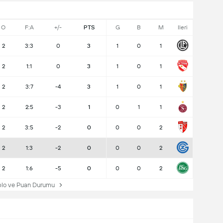
O
F:A
+/-
PTS
G
B
M
Ileri
2
3:3
0
3
1
0
1
2
1:1
0
3
1
0
1
2
3:7
-4
3
1
0
1
2
2:5
-3
1
0
1
1
2
3:5
-2
0
0
0
2
2
1:3
-2
0
0
0
2
2
1:6
-5
0
0
0
2
lo ve Puan Durumu