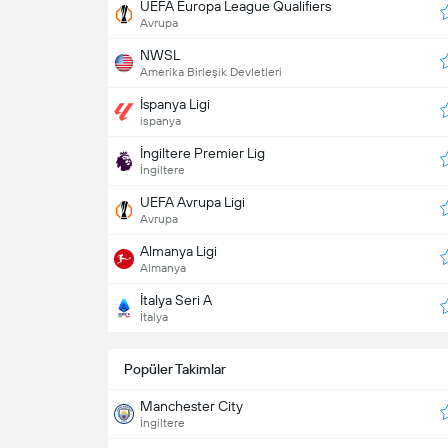
UEFA Europa League Qualifiers
Avrupa
NWSL
Amerika Birleşik Devletleri
İspanya Ligi
ispanya
İngiltere Premier Lig
İngiltere
UEFA Avrupa Ligi
Avrupa
Almanya Ligi
Almanya
İtalya Seri A
İtalya
Popüler Takimlar
Manchester City
İngiltere