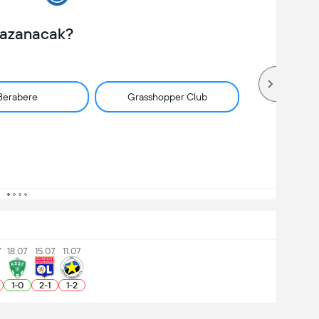
Kazanacak?
Berabere
Grasshopper Club
7
18.07
15.07
11.07
1
-
0
2
-
1
1
-
2