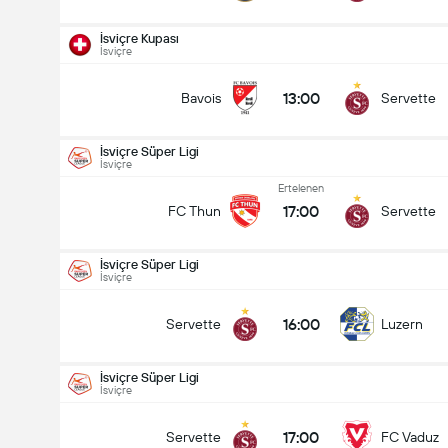
İsviçre Kupası
İsviçre
13:00
Bavois
Servette
İsviçre Süper Ligi
İsviçre
Ertelenen
17:00
FC Thun
Servette
İsviçre Süper Ligi
İsviçre
16:00
Servette
Luzern
İsviçre Süper Ligi
İsviçre
İsviçre Kupası
15.08
17:00
Servette
FC Vaduz
13:00
Bavois
Servette