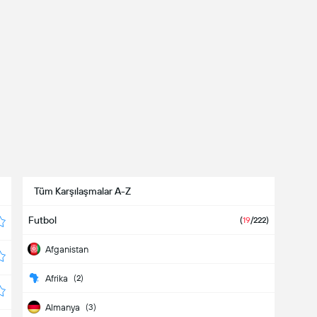
Tüm Karşılaşmalar A-Z
Futbol
(
19
/222)
Afganistan
Afrika
(2)
Almanya
(3)