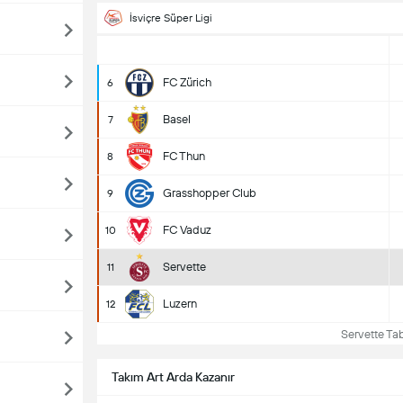
İsviçre Süper Ligi
FC Zürich
6
Basel
7
FC Thun
8
Grasshopper Club
9
FC Vaduz
10
Servette
11
Luzern
12
Servette Tab
Takım Art Arda Kazanır