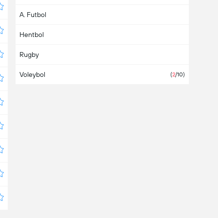
A. Futbol
Avusturya
Hentbol
Azerbaycan
Rugby
BAE
Voleybol
Bahamalar
(
2
/10)
Bahreyn
Bangladeş
Barbados
Belarus
(5)
Belçika
Belize
Bermuda