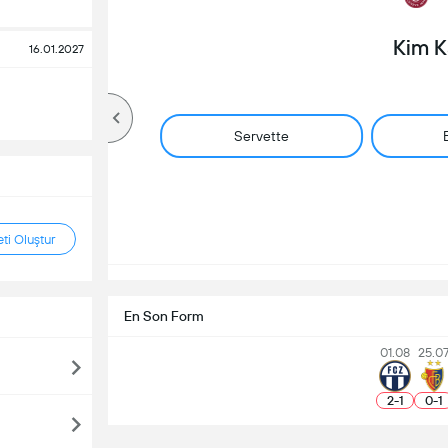
Kim 
16.01.2027
Servette
ti Oluştur
En Son Form
01.08
25.0
2
-
1
0
-
1