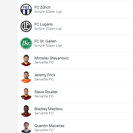
FC Zürich
İsviçre Süper Ligi
FC Lugano
İsviçre Süper Ligi
FC St. Gallen
İsviçre Süper Ligi
Miroslav Stevanovic
Servette FC
Jeremy Frick
Servette FC
Steve Rouiller
Servette FC
Bradley Mazikou
Servette FC
Quentin Maceiras
Servette FC