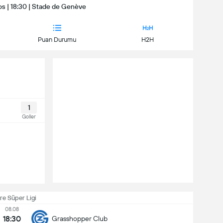
os | 18:30 | Stade de Genève
Puan Durumu
H2H
1
Goller
çre Süper Ligi
08.08
18:30
Grasshopper Club