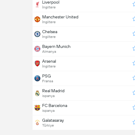
Liverpool
İngiltere
Manchester United
İngiltere
Chelsea
İngiltere
Bayern Munich
Almanya
Arsenal
İngiltere
PSG
Fransa
Real Madrid
ispanya
FC Barcelona
ispanya
Galatasaray
Türkiye