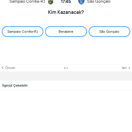
17:45
Sampaio Corrêa-RJ
São Gonçalo
Kim Kazanacak?
Sampaio Corrêa-RJ
Berabere
São Gonçalo
Önceki
Ileri
İlginizi Çekebilir