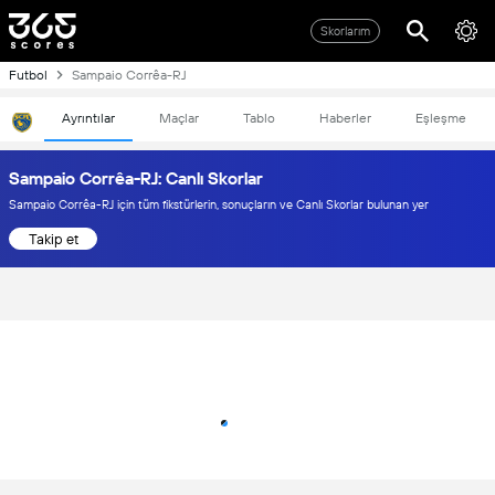
Skorlarım
Futbol
Sampaio Corrêa-RJ
Ayrıntılar
Maçlar
Tablo
Haberler
Eşleşme
Sampaio Corrêa-RJ: Canlı Skorlar
Sampaio Corrêa-RJ için tüm fikstürlerin, sonuçların ve Canlı Skorlar bulunan yer
Takip et