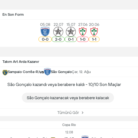
En Son Form
05.08
22.07
15.07
27.06
20.06
0
-
0
2
-
0
0
-
1
1
-
0
1
-
1
Takım Art Arda Kazanır
vs
Sampaio Corrêa-RJ
São Gonçalo
Çar, 12. Ağu
São Gonçalo kazandı veya berabere kaldı - 10/10 Son Maçlar
São Gonçalo kazanacak veya berabere kalacak
Tümünü Gör
Copa Rio
12.08