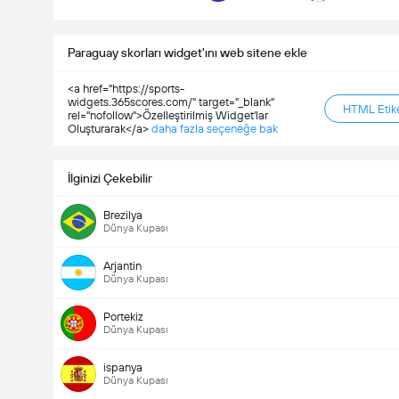
Paraguay skorları widget'ını web sitene ekle
<a href="https://sports-
widgets.365scores.com/" target="_blank"
HTML Etike
rel="nofollow">Özelleştirilmiş Widget'lar
Oluşturarak</a>
daha fazla seçeneğe bak
İlginizi Çekebilir
Brezilya
Dünya Kupası
Arjantin
Dünya Kupası
Portekiz
Dünya Kupası
ispanya
Dünya Kupası