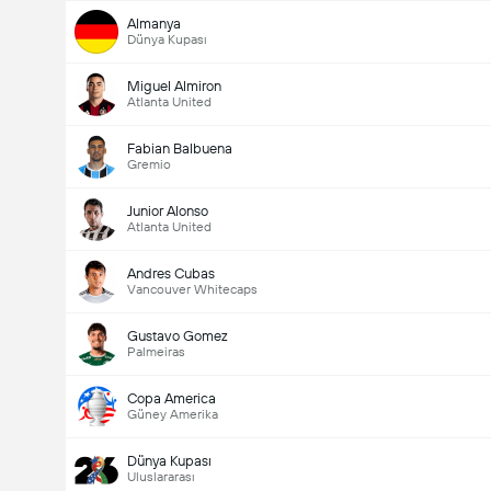
Almanya
Dünya Kupası
Miguel Almiron
Atlanta United
Fabian Balbuena
Gremio
Junior Alonso
Atlanta United
Andres Cubas
Vancouver Whitecaps
Gustavo Gomez
Palmeiras
Copa America
Güney Amerika
Dünya Kupası
Uluslararası