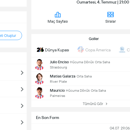
Cumartesi, 4. Temmuz | 21:00 |
Maç Sayfası
Siralar
ti Oluştur
Goller
Dünya Kupası
Copa America
C
Julio Enciso
Hücuma Dönük Orta Saha
Strasbourg
Matias Galarza
Orta Saha
River Plate
Mauricio
Hücuma Dönük Orta Saha
Palmeiras
Tümünü Gör
En Son Form
04.07
29.06