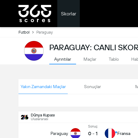
Skorlar
Futbol
Paraguay
PARAGUAY: CANLI SKO
Ayrıntılar
Maçlar
Tablo
Hab
Yakın Zamandaki Maçlar
Sonuçlar
M
Dünya Kupası
Uluslararası
Sonuç
0
-
1
Paraguay
Fransa