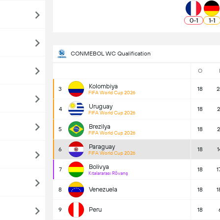
0
-
1
1
-
1
CONMEBOL WC Qualification
O
Kolombiya
3
18
2
FIFA World Cup 2026
Uruguay
4
18
2
FIFA World Cup 2026
Brezilya
5
18
2
FIFA World Cup 2026
Paraguay
6
18
1
FIFA World Cup 2026
Bolivya
7
18
1
Kıtalararası Rövanş
Venezuela
8
18
1
Peru
9
18