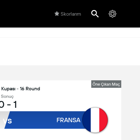
Skorlarım
Öne Çıkan Maç
 Kupası - 16 Round
Sonuç
0
-
1
vs
FRANSA