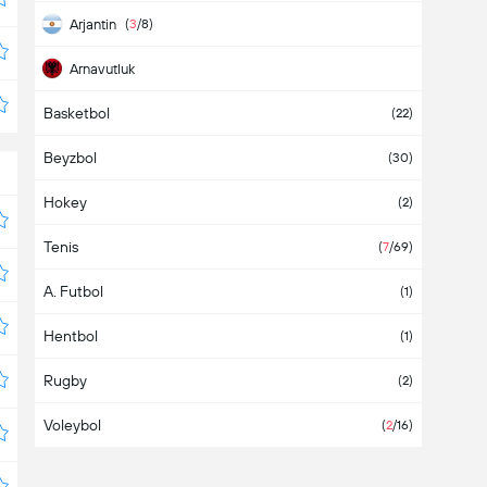
Arjantin
(
3
/8)
Arnavutluk
Basketbol
Aruba
(22)
Beyzbol
Asya
(2)
(30)
Hokey
Avrupa
(2)
Tenis
Avustralya
(
7
/69)
A. Futbol
Avusturya
(
2
/4)
(1)
Hentbol
Azerbaycan
(1)
Rugby
BAE
(2)
Voleybol
Bahamalar
(
2
/16)
Bahreyn