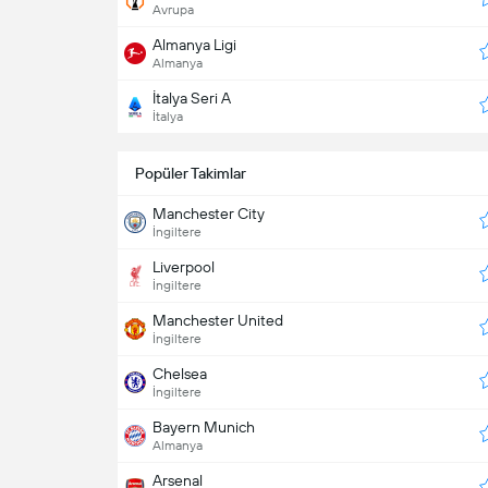
Avrupa
Almanya Ligi
Almanya
İtalya Seri A
İtalya
Popüler Takimlar
Manchester City
İngiltere
Liverpool
İngiltere
Manchester United
İngiltere
Chelsea
İngiltere
Bayern Munich
Almanya
Arsenal