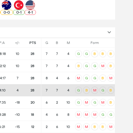
0
-
0
0
-
1
4
-
1
F:A
+/-
PTS
G
B
M
Form
8:18
10
28
7
7
4
G
G
B
B
B
2:12
10
28
7
7
4
B
G
G
M
B
4:17
7
28
8
4
6
M
G
G
B
M
4:10
4
28
7
7
4
G
B
M
G
B
7:35
-18
20
6
2
10
G
M
G
M
B
8:28
-10
18
4
6
8
M
M
M
G
G
6:21
-15
12
2
6
10
M
M
B
B
M