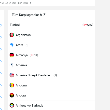
lo ve Puan Durumu
Tüm Karşılaşmalar A-Z
Futbol
(
89
/227)
Afganistan
Afrika
(1)
Almanya
(
10
/14)
Amerika
Amerika Birleşik Devletleri
(2)
Andorra
Angora
Antigua ve Barbuda