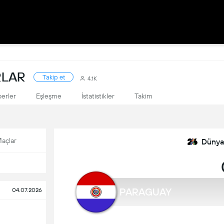
RLAR
Takip et
4.1K
erler
Eşleşme
İstatistikler
Takim
açlar
Dünya
PARAGUAY
04.07.2026