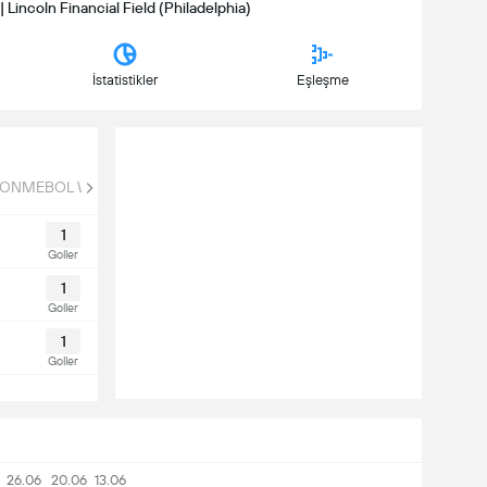
 Lincoln Financial Field (Philadelphia)
İstatistikler
Eşleşme
ONMEBOL WC Qual
1
Goller
1
Goller
1
Goller
26.06
20.06
13.06