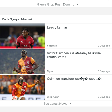
Nijerya Grup Puan Durumu
Canlı Nijerya Haberleri
Leao çıkarması
Fotomaç
2 Days ago
Victor Osimhen, Galatasaray hakkında
kararını verdi!
Mynet
3 Days ago
Osimhen, transfere kap�y� kapatt�!
Web Aslan
3 Days ago
See Latest News