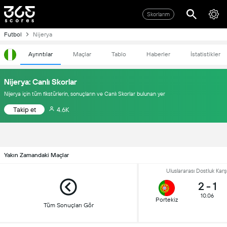
Skorlarım
Futbol
Nijerya
Ayrıntılar
Maçlar
Tablo
Haberler
İstatistikler
Nijerya: Canlı Skorlar
Nijerya için tüm fikstürlerin, sonuçların ve Canlı Skorlar bulunan yer
Takip et
4.6K
Yakın Zamandaki Maçlar
Uluslararası Dostluk Karş
2
-
1
10.06
Portekiz
Tüm Sonuçları Gör