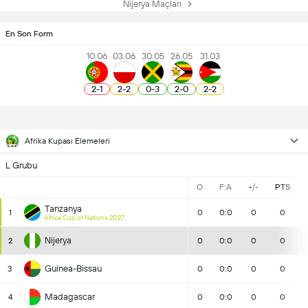
Nijerya Maçları
En Son Form
10.06
03.06
30.05
26.05
31.03
2
-
1
2
-
2
0
-
3
2
-
0
2
-
2
Afrika Kupası Elemeleri
L Grubu
O
F:A
+/-
PTS
Tanzanya
1
0
0:0
0
0
Africa Cup of Nations 2027
Nijerya
2
0
0:0
0
0
Guinea-Bissau
3
0
0:0
0
0
Madagascar
4
0
0:0
0
0