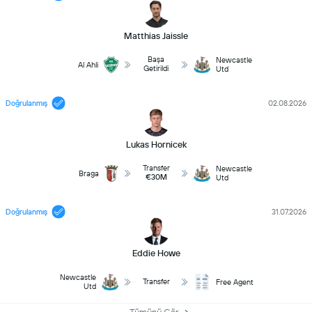
Matthias Jaissle
Başa
Newcastle
Al Ahli
Getirildi
Utd
Doğrulanmış
02.08.2026
Lukas Hornicek
Transfer
Newcastle
Braga
€30M
Utd
Doğrulanmış
31.07.2026
Eddie Howe
Newcastle
Transfer
Free Agent
Utd