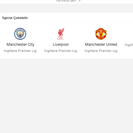
Tümünü Gör
İlginizi Çekebilir
Manchester City
Liverpool
Manchester United
İngil
İngiltere Premier Lig
İngiltere Premier Lig
İngiltere Premier Lig