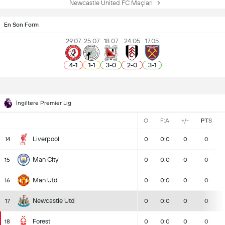
Newcastle United FC Maçları
En Son Form
29.07
25.07
18.07
24.05
17.05
4
-
1
1
-
1
3
-
0
2
-
0
3
-
1
İngiltere Premier Lig
O
F:A
+/-
PTS
Liverpool
14
0
0:0
0
0
Man City
15
0
0:0
0
0
Man Utd
16
0
0:0
0
0
Newcastle Utd
17
0
0:0
0
0
Forest
18
0
0:0
0
0