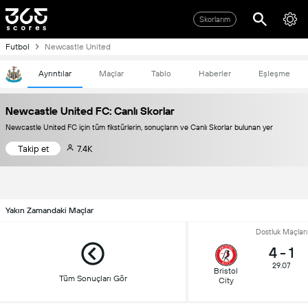
Skorlarım
Futbol
Newcastle United
Ayrıntılar
Maçlar
Tablo
Haberler
Eşleşme
Newcastle United FC: Canlı Skorlar
Newcastle United FC için tüm fikstürlerin, sonuçların ve Canlı Skorlar bulunan yer
Takip et
7.4K
Yakın Zamandaki Maçlar
Dostluk Maçları
4
-
1
29.07
Bristol
Tüm Sonuçları Gör
City