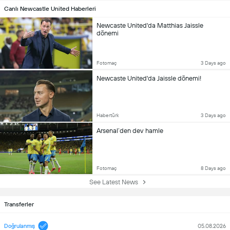
Canlı Newcastle United Haberleri
Newcaste United'da Matthias Jaissle
dönemi
Fotomaç
3 Days ago
Newcaste United'da Jaissle dönemi!
Habertürk
3 Days ago
Arsenal’den dev hamle
Fotomaç
8 Days ago
See Latest News
Transferler
Doğrulanmış
05.08.2026