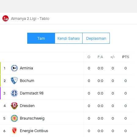
Almanya 2.Ligi - Tablo
Tam
Kendi Sahası
Deplasman
O
F:A
+/-
PTS
Arminia
1
0
0:0
0
0
Bochum
2
0
0:0
0
0
Darmstadt 98
3
0
0:0
0
0
Dresden
4
0
0:0
0
0
Braunschweig
5
0
0:0
0
0
Energie Cottbus
6
0
0:0
0
0