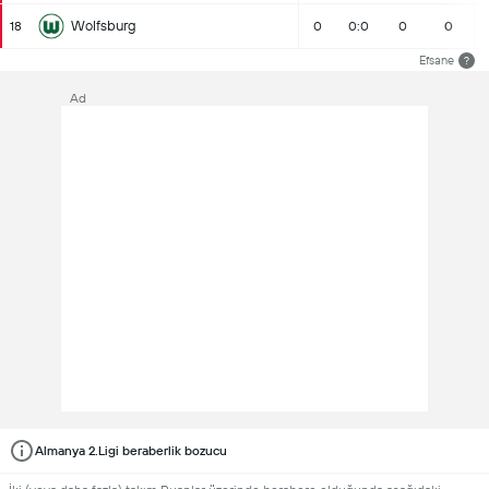
Wolfsburg
18
0
0:0
0
0
Efsane
?
Ad
Almanya 2.Ligi beraberlik bozucu