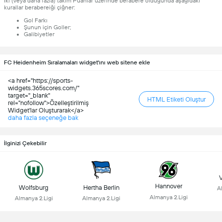
İki (veya daha fazla) takım Puanlar üzerinde berabere olduğunda aşağıdaki
kurallar berabereiği çiğner:
Gol Farkı
Şunun için Goller;
Galibiyetler
FC Heidenheim Sıralamaları widget'ını web sitene ekle
<a href="https://sports-
widgets.365scores.com/"
target="_blank"
HTML Etiketi Oluştur
rel="nofollow">Özelleştirilmiş
Widget'lar Oluşturarak</a>
daha fazla seçeneğe bak
İlginizi Çekebilir
Hannover
Wolfsburg
Hertha Berlin
A
Almanya 2.Ligi
Almanya 2.Ligi
Almanya 2.Ligi