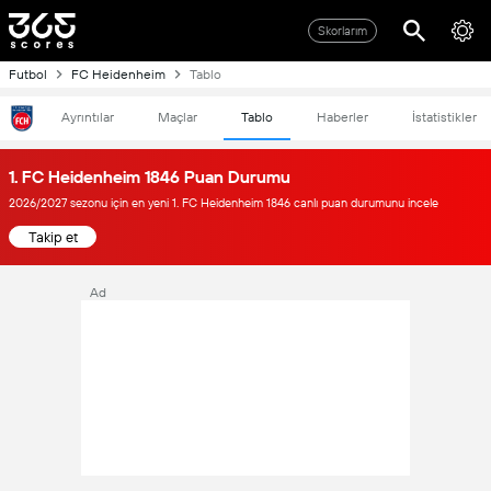
Skorlarım
Futbol
FC Heidenheim
Tablo
Ayrıntılar
Maçlar
Tablo
Haberler
İstatistikler
1. FC Heidenheim 1846 Puan Durumu
2026/2027 sezonu için en yeni 1. FC Heidenheim 1846 canlı puan durumunu incele
Takip et
Ad