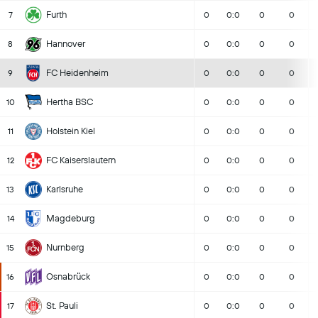
Furth
7
0
0:0
0
0
Hannover
8
0
0:0
0
0
FC Heidenheim
9
0
0:0
0
0
Hertha BSC
10
0
0:0
0
0
Holstein Kiel
11
0
0:0
0
0
FC Kaiserslautern
12
0
0:0
0
0
Karlsruhe
13
0
0:0
0
0
Magdeburg
14
0
0:0
0
0
Nurnberg
15
0
0:0
0
0
Osnabrück
16
0
0:0
0
0
St. Pauli
17
0
0:0
0
0