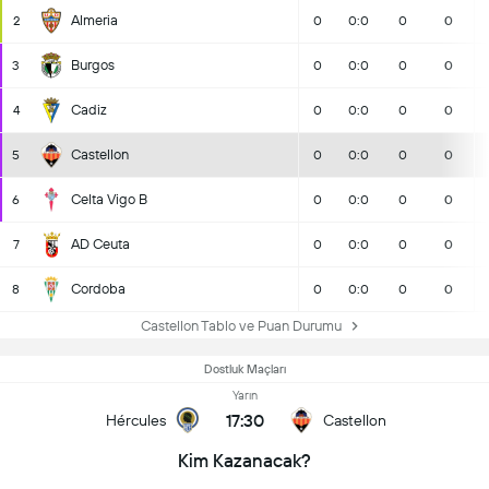
Almeria
2
0
0:0
0
0
Burgos
3
0
0:0
0
0
Cadiz
4
0
0:0
0
0
Castellon
5
0
0:0
0
0
Celta Vigo B
6
0
0:0
0
0
AD Ceuta
7
0
0:0
0
0
Cordoba
8
0
0:0
0
0
Castellon Tablo ve Puan Durumu
Dostluk Maçları
Yarın
17:30
Hércules
Castellon
Kim Kazanacak?