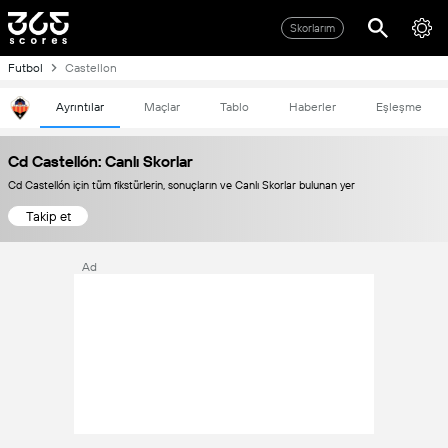
Skorlarım
Futbol
Castellon
Ayrıntılar
Maçlar
Tablo
Haberler
Eşleşme
Cd Castellón: Canlı Skorlar
Cd Castellón için tüm fikstürlerin, sonuçların ve Canlı Skorlar bulunan yer
Takip et
Ad