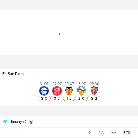
En Son Form
31.07
29.07
25.07
18.07
09.06
3
-
0
3
-
3
1
-
2
2
-
0
3
-
2
İspanya 2.Ligi
O
F:A
+/-
PTS