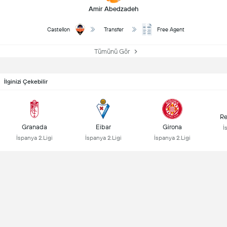
Amir Abedzadeh
Castellon
Transfer
Free Agent
Tümünü Gör
İlginizi Çekebilir
Re
Granada
Eibar
Girona
İ
İspanya 2.Ligi
İspanya 2.Ligi
İspanya 2.Ligi