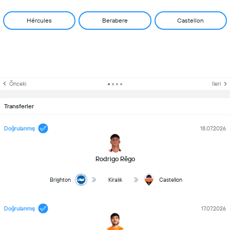
Hércules
Berabere
Castellon
Önceki
Ileri
Transferler
Doğrulanmış
18.07.2026
Rodrigo Rêgo
Brighton
Kiralık
Castellon
Doğrulanmış
17.07.2026