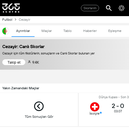
Skorlarım
Futbol
Cezayir
Ayrıntılar
Maçlar
Tablo
Haberler
Eşleşme
Cezayir: Canlı Skorlar
Cezayir için tüm fikstürlerin, sonuçların ve Canlı Skorlar bulunan yer
Takip et
9.4K
Yakın Zamandaki Maçlar
Dünya Kupası - Son 3
2
-
0
03.07
İsviçre
Tüm Sonuçları Gör