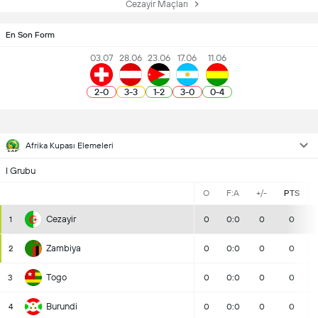
Cezayir Maçları
En Son Form
03.07
28.06
23.06
17.06
11.06
2
-
0
3
-
3
1
-
2
3
-
0
0
-
4
Afrika Kupası Elemeleri
I Grubu
O
F:A
+/-
PTS
Cezayir
1
0
0:0
0
0
Zambiya
2
0
0:0
0
0
Togo
3
0
0:0
0
0
Burundi
4
0
0:0
0
0