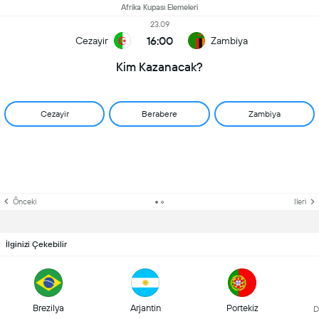
Afrika Kupası Elemeleri
23.09
16:00
Cezayir
Zambiya
Kim Kazanacak?
Cezayir
Berabere
Zambiya
Önceki
Ileri
İlginizi Çekebilir
Brezilya
Arjantin
Portekiz
D