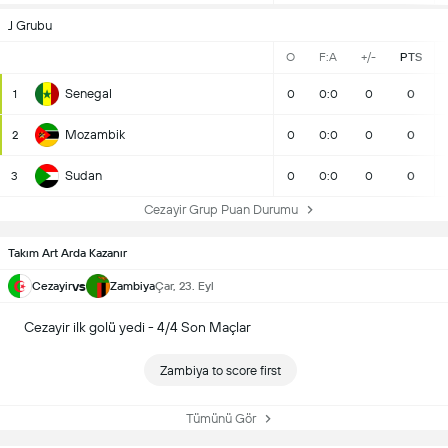
J Grubu
O
F:A
+/-
PTS
Senegal
1
0
0:0
0
0
Mozambik
2
0
0:0
0
0
Sudan
3
0
0:0
0
0
Cezayir Grup Puan Durumu
Takım Art Arda Kazanır
vs
Cezayir
Zambiya
Çar, 23. Eyl
Cezayir ilk golü yedi - 4/4 Son Maçlar
Zambiya to score first
Tümünü Gör