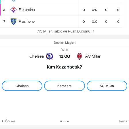
Fiorentina
6
0
0:0
0
0
Frosinone
7
0
0:0
0
0
AC Milan Tablo ve Puan Durumu
Dostluk Maçları
Yarın
12:00
Chelsea
AC Milan
Kim Kazanacak?
Chelsea
Berabere
AC Milan
Önceki
Ileri