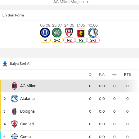
AC Milan Maçları
En Son Form
05.08
25.07
24.05
17.05
10.05
1
-
1
2
-
2
1
-
2
1
-
2
2
-
3
İtalya Seri A
O
F:A
+/-
PTS
AC Milan
1
0
0:0
0
0
Atalanta
2
0
0:0
0
0
Bologna
3
0
0:0
0
0
Cagliari
4
0
0:0
0
0
Como
5
0
0:0
0
0