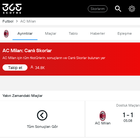
Skorlarım
Futbol
AC Milan
Ayrıntılar
Maçlar
Tablo
Haberler
Eşleşme
AC Milan: Canlı Skorlar
AC Milan için tüm fikstürlerin, sonuçların ve Canlı Skorlar bulunan yer
Takip et
34.8K
Yakın Zamandaki Maçlar
Dostluk Maçları
1
-
1
05.08
AC Milan
Tüm Sonuçları Gör