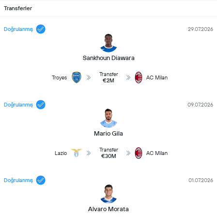
Transferler
Doğrulanmış
29.07.2026
Sankhoun Diawara
Transfer
Troyes
AC Milan
€2M
Doğrulanmış
09.07.2026
Mario Gila
Transfer
Lazio
AC Milan
€30M
Doğrulanmış
01.07.2026
Alvaro Morata