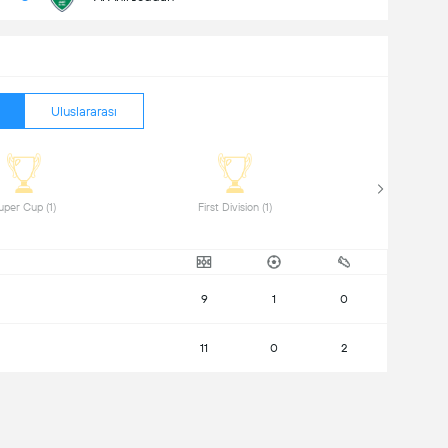
Uluslararası
 Super Cup (1) 
 First Division (1) 
9
1
0
11
0
2