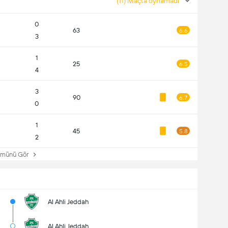
(11) Maçta oynamadı
0
63
6.6
3
1
25
6.5
4
3
90
6.7
0
1
45
5.8
2
ünü Gör
Al Ahli Jeddah
Al Ahli Jeddah