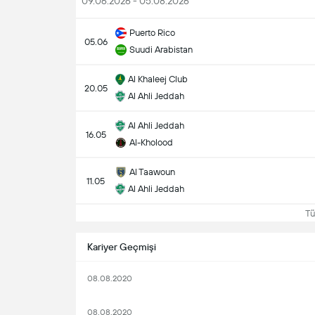
09.06.2026 - 05.08.2026
Puerto Rico
05.06
Suudi Arabistan
Al Khaleej Club
20.05
Al Ahli Jeddah
Al Ahli Jeddah
16.05
Al-Kholood
Al Taawoun
11.05
Al Ahli Jeddah
Tüm
Kariyer Geçmişi
08.08.2020
08.08.2020