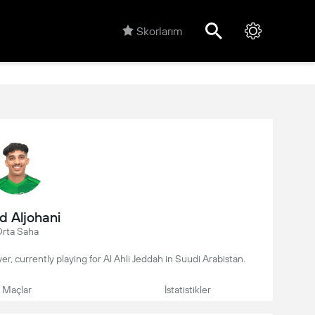
Skorlarım
d Aljohani
rta Saha
yer, currently playing for Al Ahli Jeddah in Suudi Arabistan.
Maçlar
İstatistikler