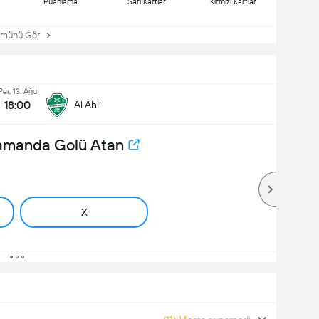
Puanlama
Sarı Kartlar
Kırmızı Kartlar
ünü Gör
Per, 13. Ağu
18:00
Al Ahli
Zamanda Golü Atan
X