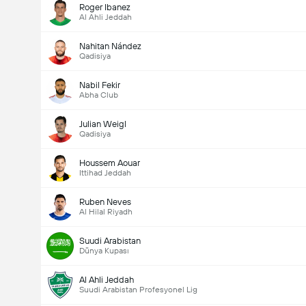
Roger Ibanez
Al Ahli Jeddah
Nahitan Nández
Qadisiya
Nabil Fekir
Abha Club
Julian Weigl
Qadisiya
Houssem Aouar
Ittihad Jeddah
Ruben Neves
Al Hilal Riyadh
Suudi Arabistan
Dünya Kupası
Al Ahli Jeddah
Suudi Arabistan Profesyonel Lig