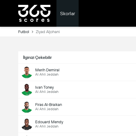
Skorlar
Futbol
Ziyad Aljohani
İlginizi Çekebilir
Merih Demiral
Al Ahli Jeddah
Ivan Toney
Al Ahli Jeddah
Firas Al-Braikan
Al Ahli Jeddah
Edouard Mendy
Al Ahli Jeddah