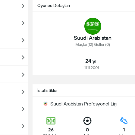
Oyuncu Detayları
Suudi Arabistan
Maçlar(12) Goller (0)
24 yıl
11.11.2001
İstatistikler
Suudi Arabistan Profesyonel Lig
26
0
1