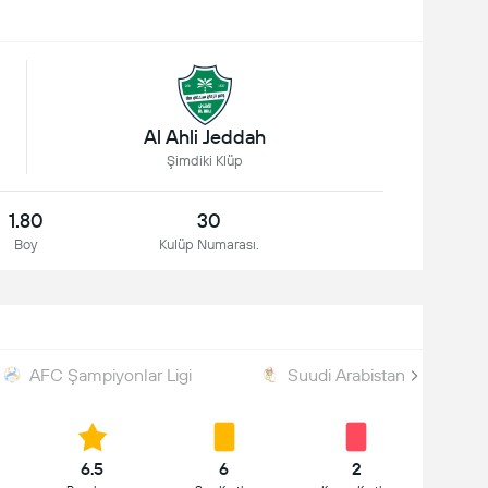
Al Ahli Jeddah
Şimdiki Klüp
1.80
30
Boy
Kulüp Numarası.
AFC Şampiyonlar Ligi
Suudi Arabistan Kupası
6.5
6
2