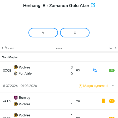
Herhangi Bir Zamanda Golü Atan
V
X
Önceki
Ileri
Son Maçlar
Wolves
3
07.08
83
7.1
Port Vale
0
18.07.2026 - 01.08.2026
(5) Maçta oynamadı
Burnley
1
24.05
90
6.8
Wolves
1
Wolves
1