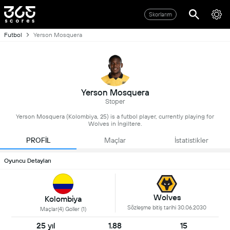
Skorlarım
Futbol
Yerson Mosquera
Yerson Mosquera
Stoper
Yerson Mosquera (Kolombiya, 25) is a futbol player, currently playing for
Wolves in İngiltere.
PROFİL
Maçlar
İstatistikler
Oyuncu Detayları
Wolves
Kolombiya
Sözleşme bitiş tarihi 30.06.2030
Maçlar(4) Goller (1)
25 yıl
1.88
15