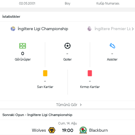
02.05.2001
Boy
Kulüp Numarası.
İstatistikler
İngiltere Ligi Championship
İngiltere Premier Lig
0
-
-
Görünüşler
Goller
Asistler
-
-
Sarı Kartlar
Kırmızı Kartlar
Tümünü Gör
Sonraki Oyun - İngiltere Ligi Championship
Cum, 14. Ağu
19:00
Wolves
Blackburn