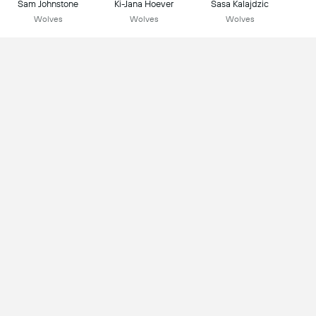
Sam Johnstone
Ki-Jana Hoever
Sasa Kalajdzic
Wolves
Wolves
Wolves