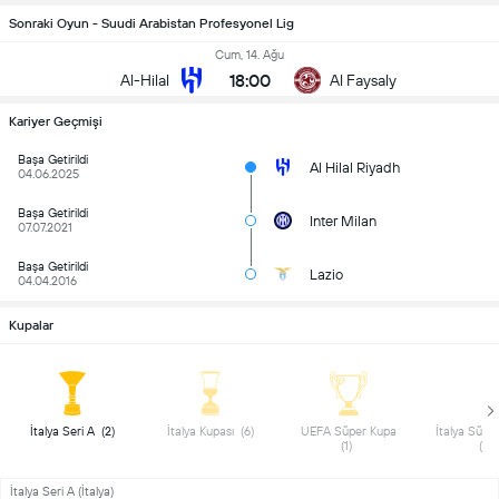
Sonraki Oyun - Suudi Arabistan Profesyonel Lig
Cum, 14. Ağu
18:00
Al-Hilal
Al Faysaly
Kariyer Geçmişi
Başa Getirildi
Al Hilal Riyadh
04.06.2025
Başa Getirildi
Inter Milan
07.07.2021
Başa Getirildi
Lazio
04.04.2016
Kupalar
 İtalya Seri A  (2) 
 İtalya Kupası  (6) 
 UEFA Süper Kupa 
 İtalya Süper
(1) 
(7) 
İtalya Seri A (İtalya)