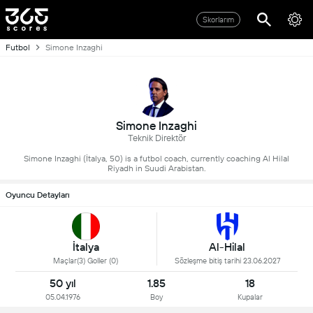
Skorlarım
Futbol
Simone Inzaghi
Simone Inzaghi
Teknik Direktör
Simone Inzaghi (İtalya, 50) is a futbol coach, currently coaching Al Hilal
Riyadh in Suudi Arabistan.
Oyuncu Detayları
İtalya
Al-Hilal
Maçlar(3) Goller (0)
Sözleşme bitiş tarihi 23.06.2027
50 yıl
1.85
18
05.04.1976
Boy
Kupalar