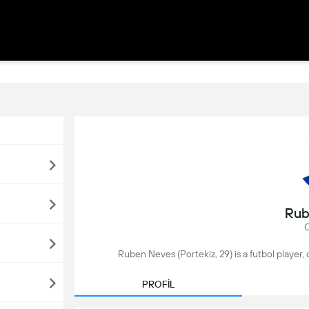
Rub
O
Ruben Neves (Portekiz, 29) is a futbol player, 
PROFİL