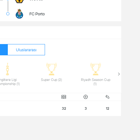
FC Porto
Uluslararası
ngiltere Ligi 
 Super Cup (2) 
 Riyadh Season Cup 
Championship (1) 
(1) 
32
3
12