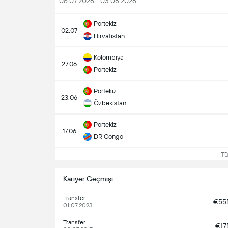
06.07.2026 - 03.08.2026
Portekiz
02.07
Hırvatistan
Kolombiya
27.06
Portekiz
Portekiz
23.06
Özbekistan
Portekiz
17.06
DR Congo
Tüm
Kariyer Geçmişi
Transfer
€5
01.07.2023
Transfer
€1