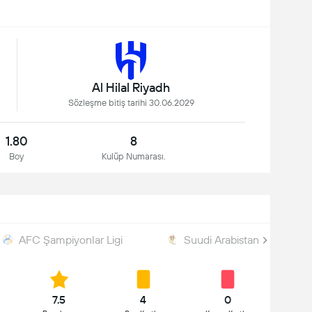
Al Hilal Riyadh
Sözleşme bitiş tarihi 30.06.2029
1.80
8
Boy
Kulüp Numarası.
AFC Şampiyonlar Ligi
Suudi Arabistan Kupası
7.5
4
0