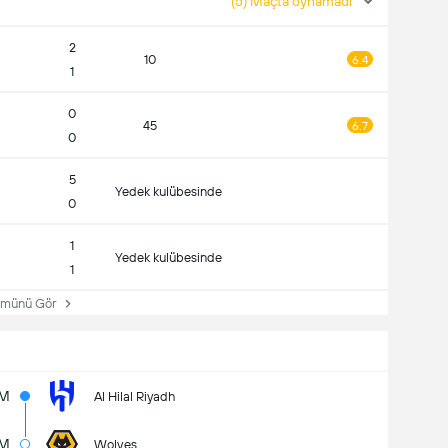
(5) Maçta oynamadı
2
10
6.4
1
0
45
6.7
0
5
Yedek kulübesinde
0
1
Yedek kulübesinde
1
ünü Gör
5M
Al Hilal Riyadh
7M
Wolves