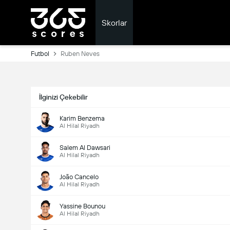
Skorlar
Futbol
Ruben Neves
İlginizi Çekebilir
Karim Benzema
Al Hilal Riyadh
Salem Al Dawsari
Al Hilal Riyadh
João Cancelo
Al Hilal Riyadh
Yassine Bounou
Al Hilal Riyadh