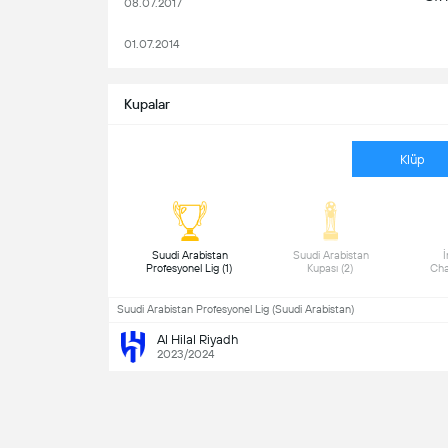
08.07.2017
01.07.2014
Kupalar
Klüp
 Suudi Arabistan 
 Suudi Arabistan 
 İ
Profesyonel Lig (1) 
Kupası (2) 
Suudi Arabistan Profesyonel Lig (Suudi Arabistan)
Al Hilal Riyadh
2023/2024