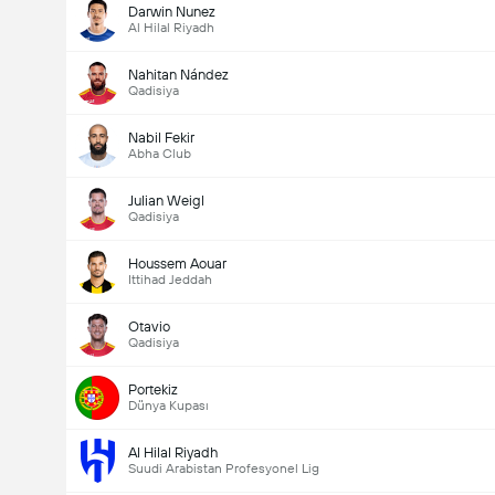
Darwin Nunez
Al Hilal Riyadh
Nahitan Nández
Qadisiya
Nabil Fekir
Abha Club
Julian Weigl
Qadisiya
Houssem Aouar
Ittihad Jeddah
Otavio
Qadisiya
Portekiz
Dünya Kupası
Al Hilal Riyadh
Suudi Arabistan Profesyonel Lig