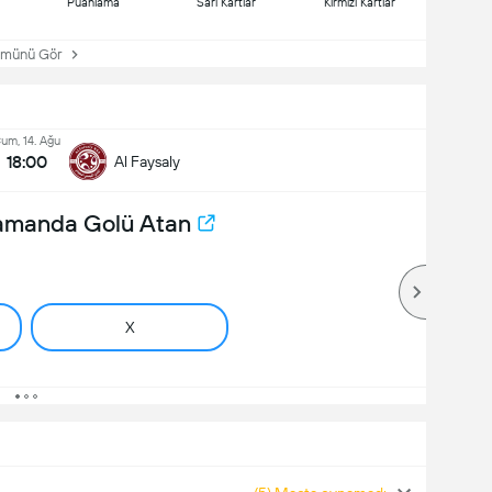
Puanlama
Sarı Kartlar
Kırmızı Kartlar
ünü Gör
um, 14. Ağu
18:00
Al Faysaly
Zamanda Golü Atan
X