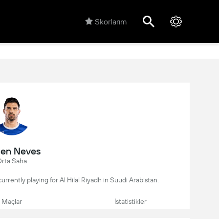
Skorlarım
en Neves
rta Saha
currently playing for Al Hilal Riyadh in Suudi Arabistan.
Maçlar
İstatistikler