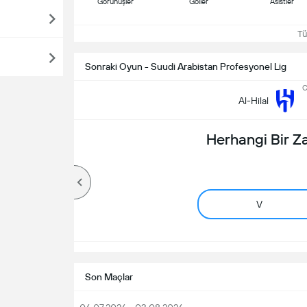
Görünüşler
Goller
Asistler
Tüm
Sonraki Oyun - Suudi Arabistan Profesyonel Lig
C
Al-Hilal
Herhangi Bir 
V
Son Maçlar