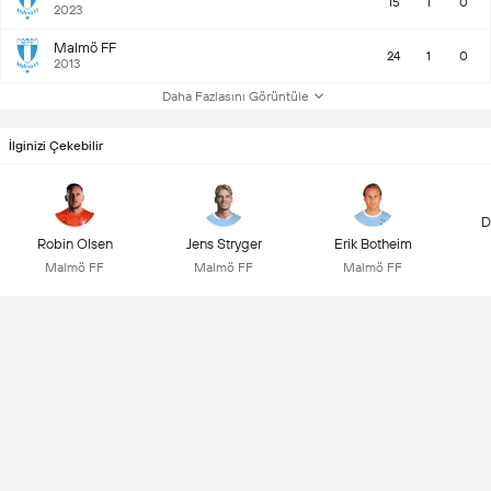
15
1
0
2023
Malmö FF
24
1
0
2013
Daha Fazlasını Görüntüle
İlginizi Çekebilir
D
Robin Olsen
Jens Stryger
Erik Botheim
Malmö FF
Malmö FF
Malmö FF