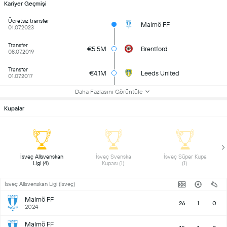
Kariyer Geçmişi
Ücretsiz transfer
Malmö FF
01.07.2023
Transfer
€5.5M
Brentford
08.07.2019
Transfer
€4.1M
Leeds United
01.07.2017
Daha Fazlasını Görüntüle
Kupalar
 İsveç Allsvenskan 
 İsveç Svenska 
 İsveç Süper Kupa 
Ligi (4) 
Kupası (1) 
(1) 
İsveç Allsvenskan Ligi (İsveç)
Malmö FF
26
1
0
2024
Malmö FF