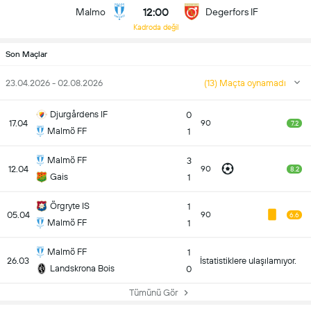
12:00
Malmo
Degerfors IF
Kadroda değil
Son Maçlar
23.04.2026 - 02.08.2026
(13) Maçta oynamadı
Djurgårdens IF
0
17.04
90
7.2
Malmö FF
1
Malmö FF
3
12.04
90
8.2
Gais
1
Örgryte IS
1
05.04
90
6.6
Malmö FF
1
Malmö FF
1
26.03
İstatistiklere ulaşılamıyor.
Landskrona Bois
0
Tümünü Gör