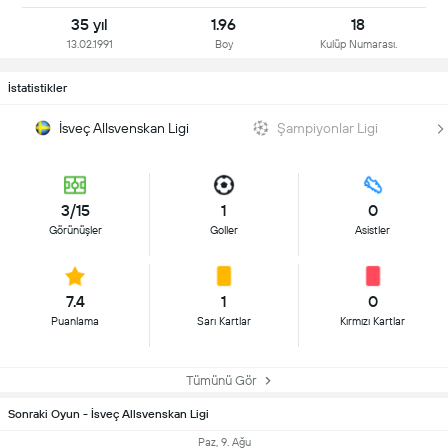
35 yıl
1.96
18
13.02.1991
Boy
Kulüp Numarası.
İstatistikler
İsveç Allsvenskan Ligi
Şampiyonlar Ligi
3/15
1
0
Görünüşler
Goller
Asistler
7.4
1
0
Puanlama
Sarı Kartlar
Kırmızı Kartlar
Tümünü Gör
Sonraki Oyun - İsveç Allsvenskan Ligi
Paz, 9. Ağu