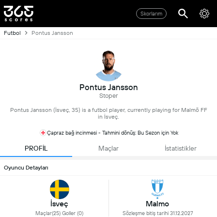
Skorlarım
Futbol
Pontus Jansson
Pontus Jansson
Stoper
Pontus Jansson (İsveç, 35) is a futbol player, currently playing for Malmö FF
in İsveç.
Çapraz bağ incinmesi - Tahmini dönüş: Bu Sezon için Yok
PROFİL
Maçlar
İstatistikler
Oyuncu Detayları
İsveç
Malmo
Maçlar(25) Goller (0)
Sözleşme bitiş tarihi 31.12.2027