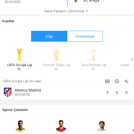
SC Braga
30.01.2023
Daha Fazlasını Görüntüle
Kupalar
Klüp
Uluslararası
 UEFA Avrupa Ligi 
 Portekiz Süper Ligi 
 Taca Portekiz Ligi 
(1) 
(4) 
(1) 
UEFA Avrupa Ligi (Avrupa)
Atletico Madrid
3
0
0
2011/2012
İlginizi Çekebilir