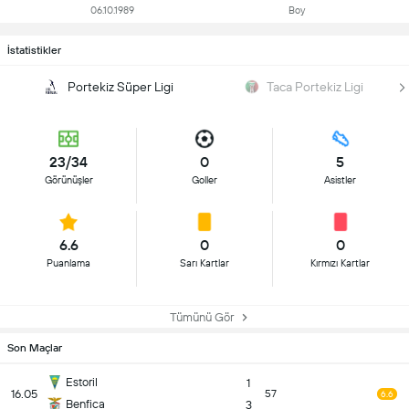
06.10.1989
Boy
İstatistikler
Portekiz Süper Ligi
Taca Portekiz Ligi
23/34
0
5
Görünüşler
Goller
Asistler
6.6
0
0
Puanlama
Sarı Kartlar
Kırmızı Kartlar
Tümünü Gör
Son Maçlar
Estoril
1
16.05
57
6.6
Benfica
3