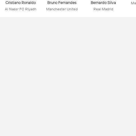
Cristiano Ronaldo
Bruno Fernandes
Bernardo Silva
Ma
Al Nassr FC Riyadh
Manchester United
Real Madrid