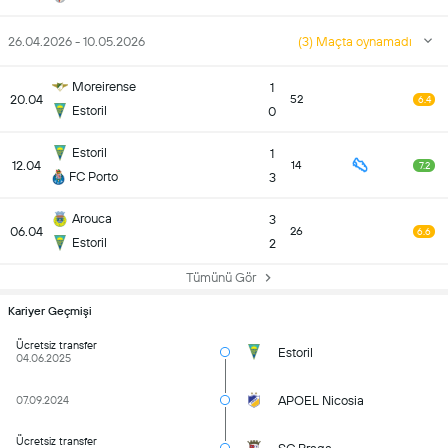
26.04.2026 - 10.05.2026
(3) Maçta oynamadı
Moreirense
1
20.04
52
6.4
Estoril
0
Estoril
1
12.04
14
7.2
FC Porto
3
Arouca
3
06.04
26
6.6
Estoril
2
Tümünü Gör
Kariyer Geçmişi
Ücretsiz transfer
Estoril
04.06.2025
APOEL Nicosia
07.09.2024
Ücretsiz transfer