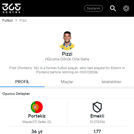
Skorlarım
Futbol
Pizzi
Pizzi
Hücuma Dönük Orta Saha
Pizzi (Portekiz, 36) is a former futbol player, who last played for Estoril in
Portekiz before retiring on 01/07/2026
PROFİL
Maçlar
İstatistikler
Oyuncu Detayları
Portekiz
Emekli
Maçlar(17) Goller (3)
01.07.2026
36 yıl
1.77