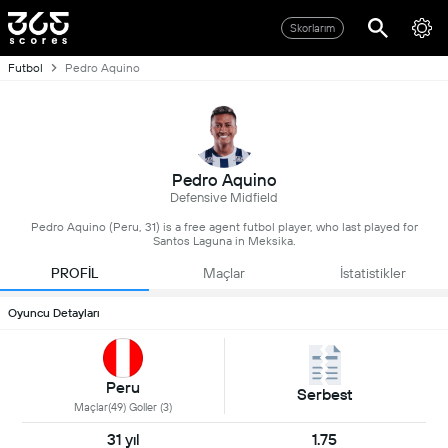
Skorlarım
Futbol
Pedro Aquino
Pedro Aquino
Defensive Midfield
Pedro Aquino (Peru, 31) is a free agent futbol player, who last played for
Santos Laguna in Meksika.
PROFİL
Maçlar
İstatistikler
Oyuncu Detayları
Peru
Serbest
Maçlar(49) Goller (3)
31 yıl
1.75