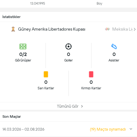
13.04.1995
Boy
İstatistikler
Güney Amerika Libertadores Kupası
Meksika Ligi 
0/2
0
0
Görünüşler
Goller
Asistler
0
0
Sarı Kartlar
Kırmızı Kartlar
Tümünü Gör
Son Maçlar
14.03.2026 - 02.08.2026
(19) Maçta oynamadı