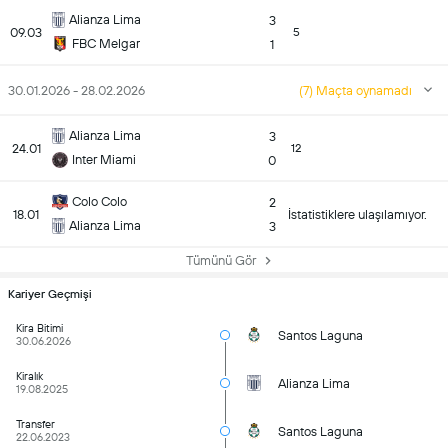
Alianza Lima
3
09.03
5
FBC Melgar
1
30.01.2026 - 28.02.2026
(7) Maçta oynamadı
Alianza Lima
3
24.01
12
Inter Miami
0
Colo Colo
2
18.01
İstatistiklere ulaşılamıyor.
Alianza Lima
3
Tümünü Gör
Kariyer Geçmişi
Kira Bitimi
Santos Laguna
30.06.2026
Kiralık
Alianza Lima
19.08.2025
Transfer
Santos Laguna
22.06.2023