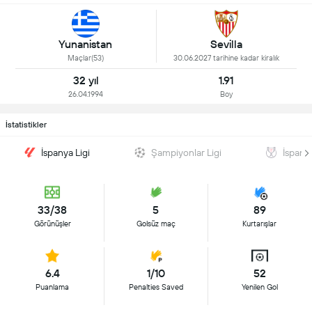
Yunanistan
Sevilla
Maçlar(53)
30.06.2027 tarihine kadar kiralık
32 yıl
1.91
26.04.1994
Boy
İstatistikler
İspanya Ligi
Şampiyonlar Ligi
İspany
33/38
5
89
Görünüşler
Golsüz maç
Kurtarışlar
6.4
1/10
52
Puanlama
Penalties Saved
Yenilen Gol