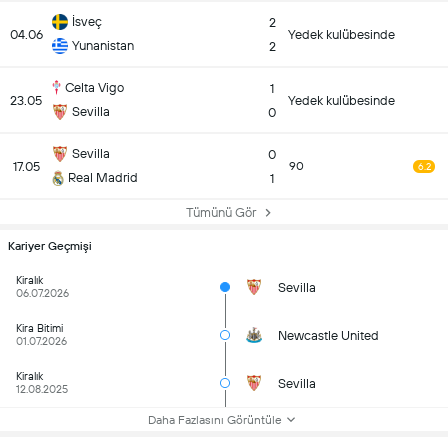
İsveç
2
04.06
Yedek kulübesinde
Yunanistan
2
Celta Vigo
1
23.05
Yedek kulübesinde
Sevilla
0
Sevilla
0
17.05
90
6.2
Real Madrid
1
Tümünü Gör
Kariyer Geçmişi
Kiralık
Sevilla
06.07.2026
Kira Bitimi
Newcastle United
01.07.2026
Kiralık
Sevilla
12.08.2025
Daha Fazlasını Görüntüle