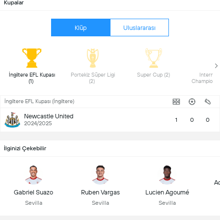
Kupalar
Klüp
Uluslararası
 İngiltere EFL Kupası 
 Portekiz Süper Ligi 
 Super Cup (2) 
 Internati
(1) 
(2) 
İngiltere EFL Kupası (İngiltere)
Newcastle United
1
0
0
2024/2025
İlginizi Çekebilir
A
Gabriel Suazo
Ruben Vargas
Lucien Agoumé
Sevilla
Sevilla
Sevilla