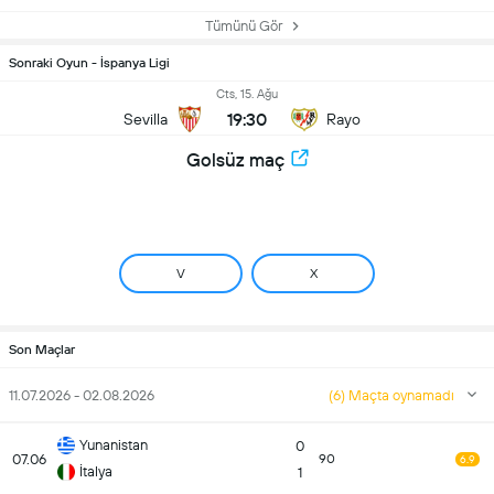
Tümünü Gör
Sonraki Oyun - İspanya Ligi
Cts, 15. Ağu
19:30
Sevilla
Rayo
Golsüz maç
V
X
Son Maçlar
11.07.2026 - 02.08.2026
(6) Maçta oynamadı
Yunanistan
0
07.06
90
6.9
İtalya
1