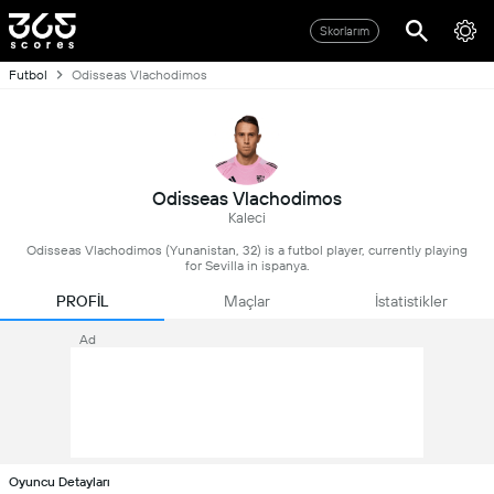
Skorlarım
Futbol
Odisseas Vlachodimos
Odisseas Vlachodimos
Kaleci
Odisseas Vlachodimos (Yunanistan, 32) is a futbol player, currently playing
for Sevilla in ispanya.
PROFİL
Maçlar
İstatistikler
Ad
Oyuncu Detayları