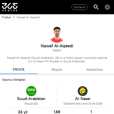
Skorlarım
Futbol
Nawaf Al-Aqeedi
Nawaf Al-Aqeedi
Kaleci
Nawaf Al-Aqeedi (Suudi Arabistan, 26) is a futbol player, currently playing
for Al Nassr FC Riyadh in Suudi Arabistan.
PROFİL
Maçlar
İstatistikler
Oyuncu Detayları
Al-Nassr
Suudi Arabistan
Sözleşme bitiş tarihi 30.06.2028
Maçlar(22)
26 yıl
1.88
1