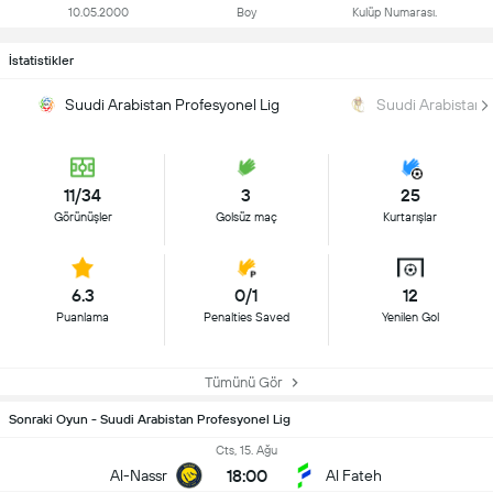
10.05.2000
Boy
Kulüp Numarası.
İstatistikler
Suudi Arabistan Profesyonel Lig
Suudi Arabistan 
11/34
3
25
Görünüşler
Golsüz maç
Kurtarışlar
6.3
0/1
12
Puanlama
Penalties Saved
Yenilen Gol
Tümünü Gör
Sonraki Oyun - Suudi Arabistan Profesyonel Lig
Cts, 15. Ağu
18:00
Al-Nassr
Al Fateh