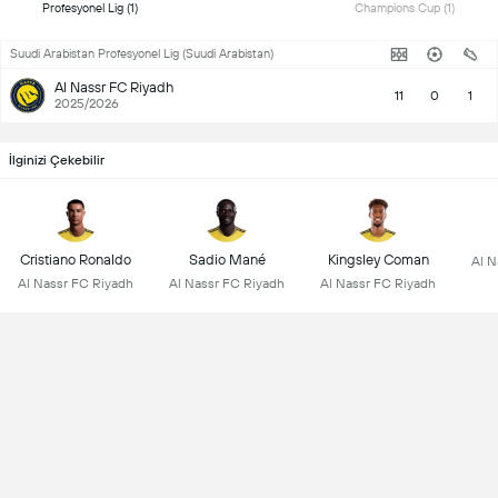
Profesyonel Lig (1) 
Champions Cup (1) 
Suudi Arabistan Profesyonel Lig (Suudi Arabistan)
Al Nassr FC Riyadh
11
0
1
2025/2026
İlginizi Çekebilir
Cristiano Ronaldo
Sadio Mané
Kingsley Coman
Al N
Al Nassr FC Riyadh
Al Nassr FC Riyadh
Al Nassr FC Riyadh