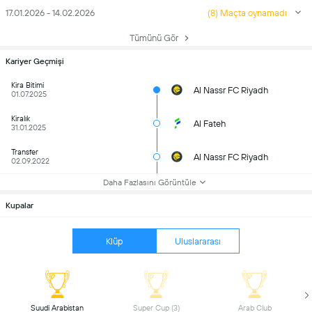
17.01.2026 - 14.02.2026
(8) Maçta oynamadı
Tümünü Gör
Kariyer Geçmişi
Kira Bitimi
Al Nassr FC Riyadh
01.07.2025
Kiralık
Al Fateh
31.01.2025
Transfer
Al Nassr FC Riyadh
02.09.2022
Daha Fazlasını Görüntüle
Kupalar
Klüp
Uluslararası
 Suudi Arabistan 
 Super Cup (3) 
 Arab Club 