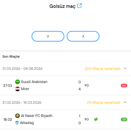
Golsüz maç
V
X
Son Maçlar
31.03.2026 - 04.08.2026
(20) Maçta oynamadı
Suudi Arabistan
0
27.03
90
4.6
Mısır
4
21.02.2026 - 14.03.2026
(5) Maçta oynamadı
Al Nassr FC Riyadh
1
18.02
90
7.8
Arkadag
0