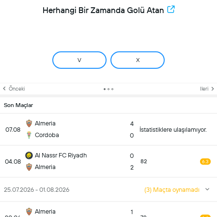
Herhangi Bir Zamanda Golü Atan
V
X
Önceki
Ileri
Son Maçlar
Almeria
4
07.08
İstatistiklere ulaşılamıyor.
Cordoba
0
Al Nassr FC Riyadh
0
04.08
82
6.3
Almeria
2
25.07.2026 - 01.08.2026
(3) Maçta oynamadı
Almeria
1