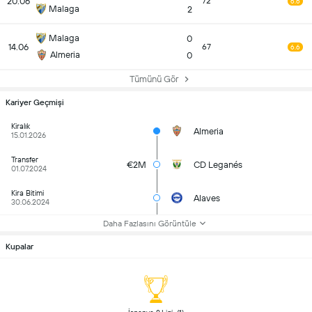
20.06
72
6.6
Malaga
2
Malaga
0
14.06
67
6.6
Almeria
0
Tümünü Gör
Kariyer Geçmişi
Kiralık
Almeria
15.01.2026
Transfer
€2M
CD Leganés
01.07.2024
Kira Bitimi
Alaves
30.06.2024
Daha Fazlasını Görüntüle
Kupalar