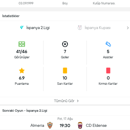
03.09.1999
Boy
Kulüp Numarası.
İstatistikler
İspanya 2.Ligi
İspanya Kupası
41/46
7
5
Görünüşler
Goller
Asistler
6.9
10
0
Puanlama
Sarı Kartlar
Kırmızı Kartlar
Tümünü Gör
Sonraki Oyun - İspanya 2.Ligi
Pzt, 17. Ağu
19:30
Almeria
CD Eldense