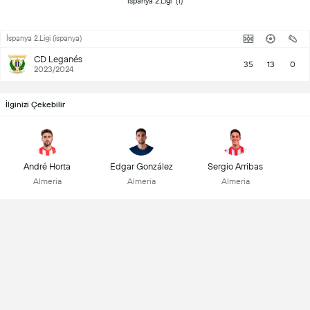
 İspanya 2.Ligi  (1) 
İspanya 2.Ligi (ispanya)
CD Leganés
35
13
0
2023/2024
İlginizi Çekebilir
André Horta
Edgar González
Sergio Arribas
Almeria
Almeria
Almeria