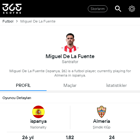
Skorlarım
Futbol
Miguel De La Fuente
Miguel De La Fuente
Santrafor
Miguel De La Fuente (ispanya, 26) is a futbol player, currently playing for
Almeria in ispanya.
PROFİL
Maçlar
İstatistikler
Oyuncu Detayları
ispanya
Almeria
Nationality
Şimdiki Klüp
26 yıl
1.82
24