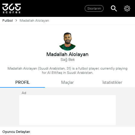
Skorlarım
Futbol
Madallah Alolayan
Madallah Alolayan
Sağ Bek
Madallah Alolayan (Suudi Arabistan, 31) is a futbol player, currently playing
for Al Ettifaq in Suudi Arabistan.
PROFİL
Maçlar
İstatistikler
Ad
Oyuncu Detayları