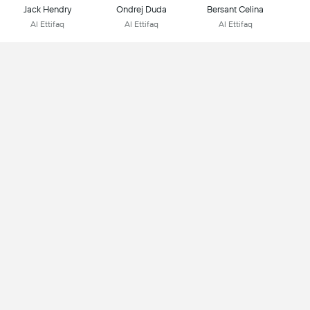
Jack Hendry
Ondrej Duda
Bersant Celina
Al Ettifaq
Al Ettifaq
Al Ettifaq