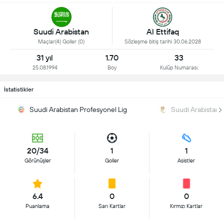
Suudi Arabistan
Al Ettifaq
Maçlar(4) Goller (0)
Sözleşme bitiş tarihi 30.06.2028
31 yıl
1.70
33
25.08.1994
Boy
Kulüp Numarası.
İstatistikler
Suudi Arabistan Profesyonel Lig
Suudi Arabistan 
20/34
1
1
Görünüşler
Goller
Asistler
6.4
0
0
Puanlama
Sarı Kartlar
Kırmızı Kartlar