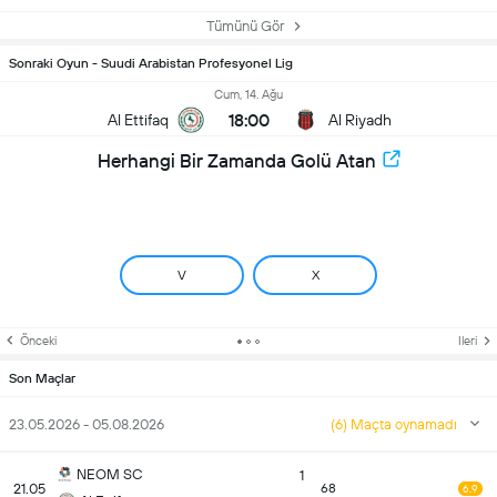
Tümünü Gör
Sonraki Oyun - Suudi Arabistan Profesyonel Lig
Cum, 14. Ağu
18:00
Al Ettifaq
Al Riyadh
Herhangi Bir Zamanda Golü Atan
V
X
Önceki
Ileri
Son Maçlar
23.05.2026 - 05.08.2026
(6) Maçta oynamadı
NEOM SC
1
21.05
68
6.9