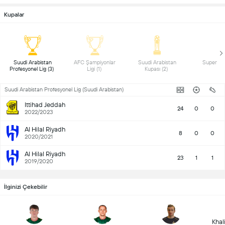
Kupalar
 Suudi Arabistan 
 AFC Şampiyonlar 
 Suudi Arabistan 
Profesyonel Lig (3) 
Ligi (1) 
Kupası (2) 
Suudi Arabistan Profesyonel Lig (Suudi Arabistan)
Ittihad Jeddah
24
0
0
2022/2023
Al Hilal Riyadh
8
0
0
2020/2021
Al Hilal Riyadh
23
1
1
2019/2020
İlginizi Çekebilir
Khal