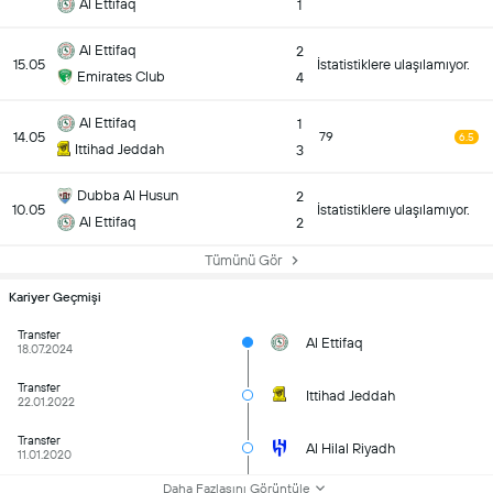
Al Ettifaq
1
Al Ettifaq
2
15.05
İstatistiklere ulaşılamıyor.
Emirates Club
4
Al Ettifaq
1
14.05
79
6.5
Ittihad Jeddah
3
Dubba Al Husun
2
10.05
İstatistiklere ulaşılamıyor.
Al Ettifaq
2
Tümünü Gör
Kariyer Geçmişi
Transfer
Al Ettifaq
18.07.2024
Transfer
Ittihad Jeddah
22.01.2022
Transfer
Al Hilal Riyadh
11.01.2020
Daha Fazlasını Görüntüle