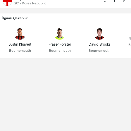
6
1
2
2017 Korea Republic
İlginizi Çekebilir
R
Justin Kluivert
Fraser Forster
David Brooks
B
Bournemouth
Bournemouth
Bournemouth