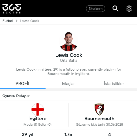
Skorlarım
Futbol
Lewis Cook
Lewis Cook
Orta Saha
Lewis Cook (İngiltere, 29) is a futbol player, currently playing for
Bournemouth in İngiltere.
PROFİL
Maçlar
İstatistikler
Oyuncu Detayları
İngiltere
Bournemouth
Maçlar(1) Goller (0)
Sözleşme bitiş tarihi 30.06.2028
29 yıl
1.75
4