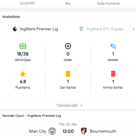
03.02.1997
Boy
Kulüp Numarası.
İstatistikler
İngiltere Premier Lig
İngiltere EFL Kupası
18/38
0
1
Görünüşler
Goller
Asistler
6.8
1
1
Puanlama
Sarı Kartlar
Kırmızı Kartlar
Tümünü Gör
Sonraki Oyun - İngiltere Premier Lig
Paz, 23. Ağu
13:00
Man City
Bournemouth