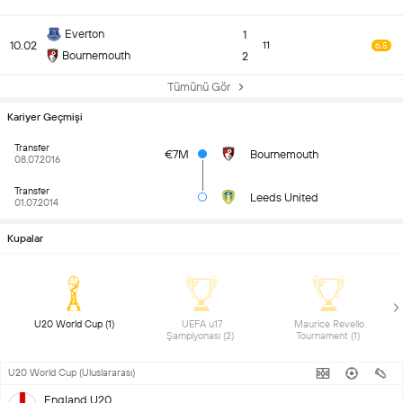
Everton
1
10.02
11
6.5
Bournemouth
2
Tümünü Gör
Kariyer Geçmişi
Transfer
€7M
Bournemouth
08.07.2016
Transfer
Leeds United
01.07.2014
Kupalar
 U20 World Cup (1) 
 UEFA u17 
 Maurice Revello 
Şampiyonası (2) 
Tournament (1) 
U20 World Cup (Uluslararası)
England U20