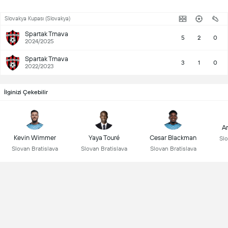
Slovakya Kupası (Slovakya)
Spartak Trnava
5
2
0
2024/2025
Spartak Trnava
3
1
0
2022/2023
İlginizi Çekebilir
An
Kevin Wimmer
Yaya Touré
Cesar Blackman
Slo
Slovan Bratislava
Slovan Bratislava
Slovan Bratislava