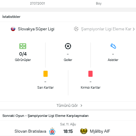
27.07.2001
Boy
İstatistikler
Slovakya Süper Ligi
Şampiyonlar Ligi Eleme Karşıl
0/4
-
-
Görünüşler
Goller
Asistler
-
-
Sarı Kartlar
Kırmızı Kartlar
Tümünü Gör
Sonraki Oyun - Şampiyonlar Ligi Eleme Karşılaşmaları
Sal, 11. Ağu
18:15
Slovan Bratislava
Mjällby AIF