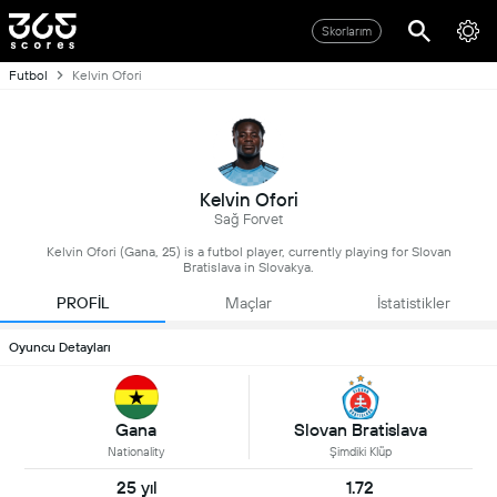
Skorlarım
Futbol
Kelvin Ofori
Kelvin Ofori
Sağ Forvet
Kelvin Ofori (Gana, 25) is a futbol player, currently playing for Slovan
Bratislava in Slovakya.
PROFİL
Maçlar
İstatistikler
Oyuncu Detayları
Gana
Slovan Bratislava
Nationality
Şimdiki Klüp
25 yıl
1.72