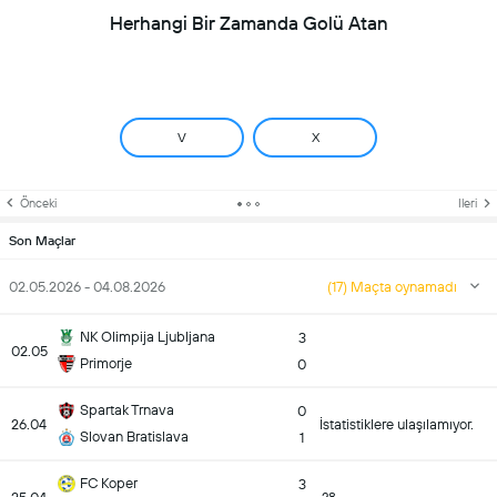
Herhangi Bir Zamanda Golü Atan
V
X
Önceki
Ileri
Son Maçlar
02.05.2026 - 04.08.2026
(17) Maçta oynamadı
NK Olimpija Ljubljana
3
02.05
Primorje
0
Spartak Trnava
0
26.04
İstatistiklere ulaşılamıyor.
Slovan Bratislava
1
FC Koper
3