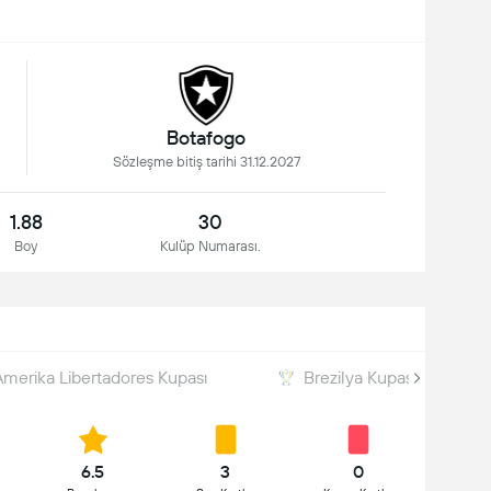
Botafogo
Sözleşme bitiş tarihi 31.12.2027
1.88
30
Boy
Kulüp Numarası.
merika Libertadores Kupası
Brezilya Kupası
6.5
3
0