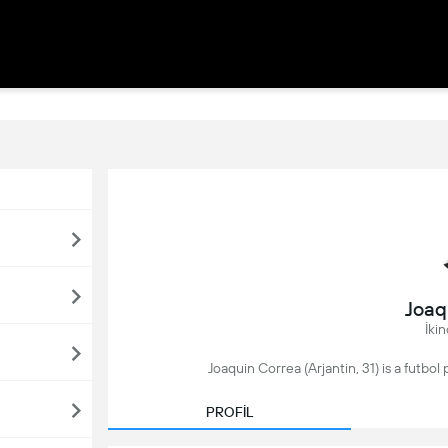
Joaq
İkin
Joaquin Correa (Arjantin, 31) is a futbol 
PROFİL