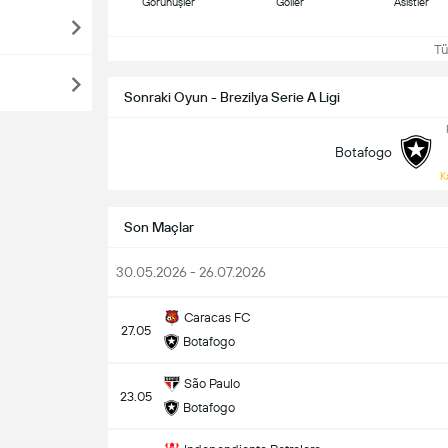
Görünüşler
Goller
Asistler
Tüm
Sonraki Oyun - Brezilya Serie A Ligi
Botafogo
K
Son Maçlar
30.05.2026 - 26.07.2026
Caracas FC
27.05
Botafogo
São Paulo
23.05
Botafogo