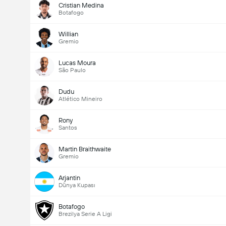
Cristian Medina
Botafogo
Willian
Gremio
Lucas Moura
São Paulo
Dudu
Atlético Mineiro
Rony
Santos
Martin Braithwaite
Gremio
Arjantin
Dünya Kupası
Botafogo
Brezilya Serie A Ligi