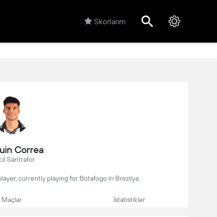
Skorlarım
uin Correa
cil Santrafor
player, currently playing for Botafogo in Brezilya.
Maçlar
İstatistikler