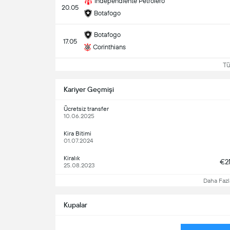
Independiente Petrolero
20.05
Botafogo
Botafogo
17.05
Corinthians
Tüm
Kariyer Geçmişi
Ücretsiz transfer
10.06.2025
Kira Bitimi
01.07.2024
Kiralık
€2
25.08.2023
Daha Fazl
Kupalar