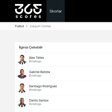
Skorlar
Futbol
Joaquin Correa
İlginizi Çekebilir
Alex Telles
Botafogo
Gabriel Batista
Botafogo
Santiago Rodríguez
Botafogo
Danilo Santos
Botafogo