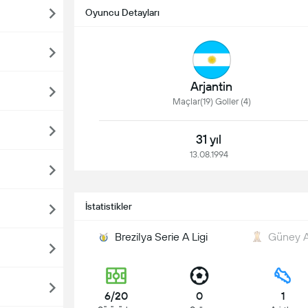
Oyuncu Detayları
Arjantin
Maçlar(19) Goller (4)
31 yıl
13.08.1994
İstatistikler
Brezilya Serie A Ligi
Güney A
6/20
0
1