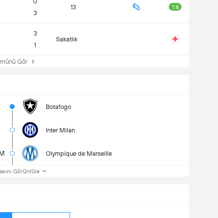
0
13
7.8
3
3
Sakatlık
1
ünü Gör
Botafogo
Inter Milan
M
Olympique de Marseille
asını Görüntüle