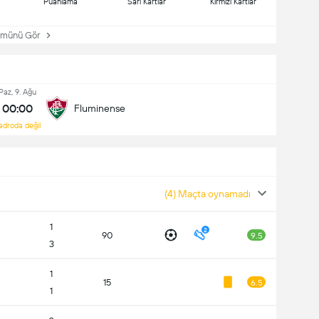
Puanlama
Sarı Kartlar
Kırmızı Kartlar
ünü Gör
Paz, 9. Ağu
00:00
Fluminense
adroda değil
(4) Maçta oynamadı
1
2
90
9.5
3
1
15
6.5
1