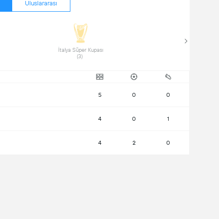
Uluslararası
 İtalya Süper Kupası 
(3) 
5
0
0
4
0
1
4
2
0