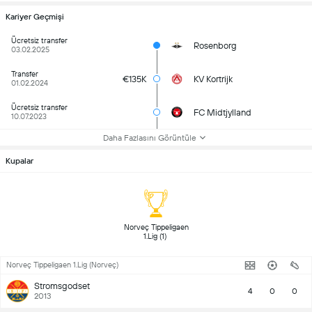
Kariyer Geçmişi
Ücretsiz transfer
Rosenborg
03.02.2025
Transfer
€135K
KV Kortrijk
01.02.2024
Ücretsiz transfer
FC Midtjylland
10.07.2023
Daha Fazlasını Görüntüle
Kupalar
 Norveç Tippeligaen 
1.Lig (1) 
Norveç Tippeligaen 1.Lig (Norveç)
Stromsgodset
4
0
0
2013