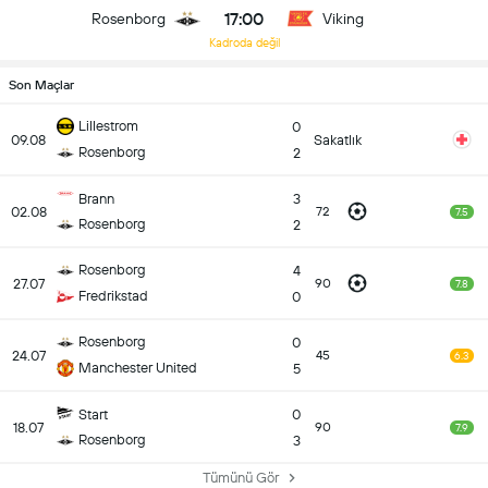
17:00
Rosenborg
Viking
Kadroda değil
Son Maçlar
Lillestrom
0
09.08
Sakatlık
Rosenborg
2
Brann
3
02.08
72
7.5
Rosenborg
2
Rosenborg
4
27.07
90
7.8
Fredrikstad
0
Rosenborg
0
24.07
45
6.3
Manchester United
5
Start
0
18.07
90
7.9
Rosenborg
3
Tümünü Gör