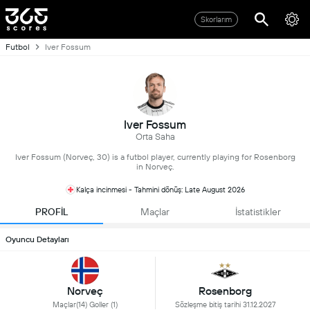
Skorlarım
Futbol
Iver Fossum
Iver Fossum
Orta Saha
Iver Fossum (Norveç, 30) is a futbol player, currently playing for Rosenborg
in Norveç.
Kalça incinmesi - Tahmini dönüş: Late August 2026
PROFİL
Maçlar
İstatistikler
Oyuncu Detayları
Norveç
Rosenborg
Maçlar(14) Goller (1)
Sözleşme bitiş tarihi 31.12.2027