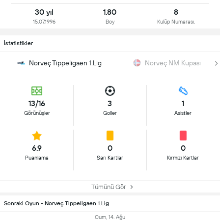
30 yıl
1.80
8
15.07.1996
Boy
Kulüp Numarası.
İstatistikler
Norveç Tippeligaen 1.Lig
Norveç NM Kupası
13/16
3
1
Görünüşler
Goller
Asistler
6.9
0
0
Puanlama
Sarı Kartlar
Kırmızı Kartlar
Tümünü Gör
Sonraki Oyun - Norveç Tippeligaen 1.Lig
Cum, 14. Ağu