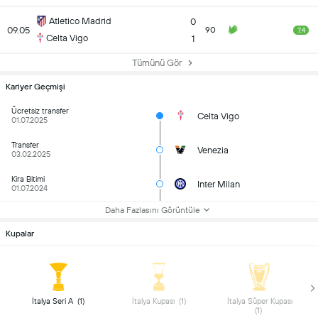
Atletico Madrid
0
09.05
90
7.4
Celta Vigo
1
Tümünü Gör
Kariyer Geçmişi
Ücretsiz transfer
Celta Vigo
01.07.2025
Transfer
Venezia
03.02.2025
Kira Bitimi
Inter Milan
01.07.2024
Daha Fazlasını Görüntüle
Kupalar
 İtalya Seri A  (1) 
 İtalya Kupası  (1) 
 İtalya Süper Kupası 
(1) 