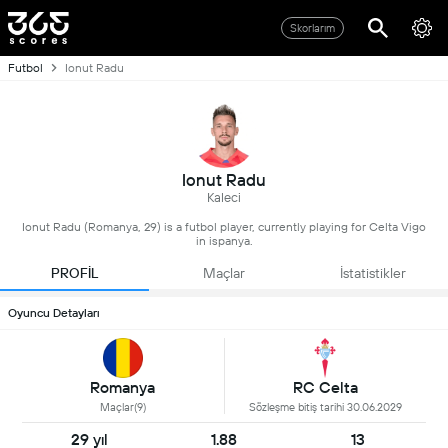
Skorlarım
Futbol
Ionut Radu
Ionut Radu
Kaleci
Ionut Radu (Romanya, 29) is a futbol player, currently playing for Celta Vigo
in ispanya.
PROFİL
Maçlar
İstatistikler
Oyuncu Detayları
Romanya
RC Celta
Maçlar(9)
Sözleşme bitiş tarihi 30.06.2029
29 yıl
1.88
13