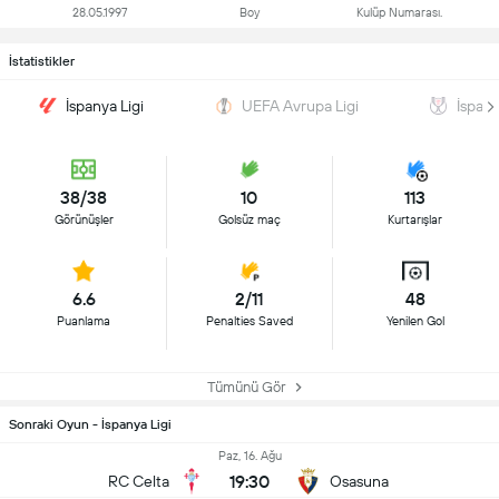
28.05.1997
Boy
Kulüp Numarası.
İstatistikler
İspanya Ligi
UEFA Avrupa Ligi
İspan
38/38
10
113
Görünüşler
Golsüz maç
Kurtarışlar
6.6
2/11
48
Puanlama
Penalties Saved
Yenilen Gol
Tümünü Gör
Sonraki Oyun - İspanya Ligi
Paz, 16. Ağu
19:30
RC Celta
Osasuna