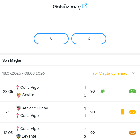
Golsüz maç
V
X
Son Maçlar
18.07.2026 - 08.08.2026
(5) Maçta oynamadı
Celta Vigo
1
23.05
90
7.4
Sevilla
0
Athletic Bilbao
1
17.05
90
6.9
Celta Vigo
1
Celta Vigo
2
12.05
90
5.0
Levante
3