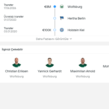
Transfer
€8M
Wolfsburg
17.06.2026
Ücretsiz transfer
Hertha Berlin
01.07.2023
Transfer
€100K
Holstein Kiel
03.01.2020
Daha Fazlasını Görüntüle
İlginizi Çekebilir
Moh
Christian Eriksen
Yannick Gerhardt
Maximilian Arnold
Wolfsburg
Wolfsburg
Wolfsburg