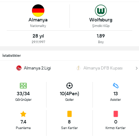
Almanya
Wolfsburg
Nationality
Şimdiki Klüp
28 yıl
1.89
29.11.1997
Boy
İstatistikler
Almanya 2.Ligi
Almanya DFB Kupası
33/34
10(4Pen)
13
Görünüşler
Goller
Asistler
7.4
8
0
Puanlama
Sarı Kartlar
Kırmızı Kartlar