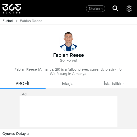
Skorlarım
Futbol
Fabian Reese
Fabian Reese
Sol Forvet
Fabian Reese (Almanya, 28) is a futbol player, currently playing for
Wolfsburg in Almanya.
PROFİL
Maçlar
İstatistikler
Ad
Oyuncu Detayları