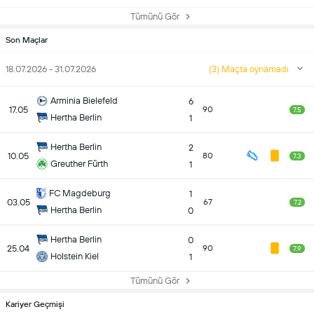
Tümünü Gör
Son Maçlar
18.07.2026 - 31.07.2026
(3) Maçta oynamadı
Arminia Bielefeld
6
17.05
90
7.5
Hertha Berlin
1
Hertha Berlin
2
10.05
80
7.3
Greuther Fürth
1
FC Magdeburg
1
03.05
67
7.2
Hertha Berlin
0
Hertha Berlin
0
25.04
90
7.9
Holstein Kiel
1
Tümünü Gör
Kariyer Geçmişi