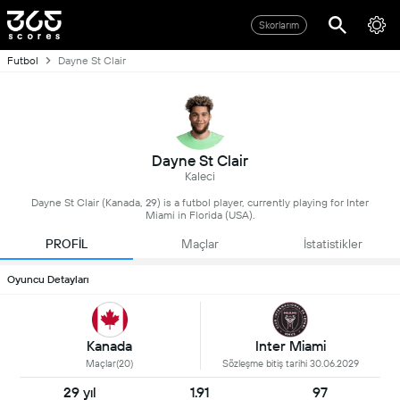
Skorlarım
Futbol
Dayne St Clair
Dayne St Clair
Kaleci
Dayne St Clair (Kanada, 29) is a futbol player, currently playing for Inter
Miami in Florida (USA).
PROFİL
Maçlar
İstatistikler
Oyuncu Detayları
Inter Miami
Kanada
Sözleşme bitiş tarihi 30.06.2029
Maçlar(20)
29 yıl
1.91
97