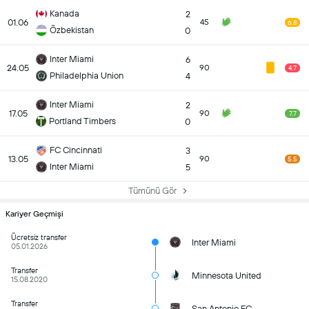
Kanada
2
01.06
45
6.8
Özbekistan
0
Inter Miami
6
24.05
90
4.7
Philadelphia Union
4
Inter Miami
2
17.05
90
7.7
Portland Timbers
0
FC Cincinnati
3
13.05
90
5.5
Inter Miami
5
Tümünü Gör
Kariyer Geçmişi
Ücretsiz transfer
Inter Miami
05.01.2026
Transfer
Minnesota United
15.08.2020
Transfer
San Antonio FC