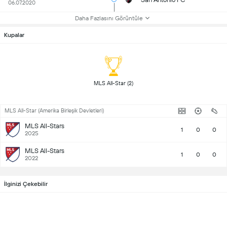
06.07.2020
Daha Fazlasını Görüntüle
Kupalar
 MLS All-Star (2) 
MLS All-Star (Amerika Birleşik Devletleri)
MLS All-Stars
1
0
0
2025
MLS All-Stars
1
0
0
2022
İlginizi Çekebilir