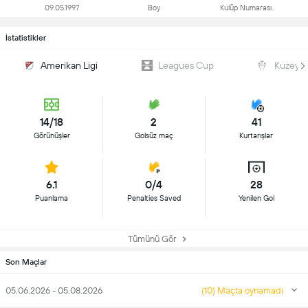
09.05.1997
Boy
Kulüp Numarası.
İstatistikler
Amerikan Ligi
Leagues Cup
Kuzey v
14/18
2
41
Görünüşler
Golsüz maç
Kurtarışlar
6.1
0/4
28
Puanlama
Penalties Saved
Yenilen Gol
Tümünü Gör
Son Maçlar
05.06.2026 - 05.08.2026
(10) Maçta oynamadı