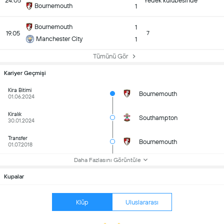
24.05
Yedek kulübesinde
Bournemouth
1
Bournemouth
1
19.05
7
Manchester City
1
Tümünü Gör
Kariyer Geçmişi
Kira Bitimi
Bournemouth
01.06.2024
Kiralık
Southampton
30.01.2024
Transfer
Bournemouth
01.07.2018
Daha Fazlasını Görüntüle
Kupalar
Klüp
Uluslararası