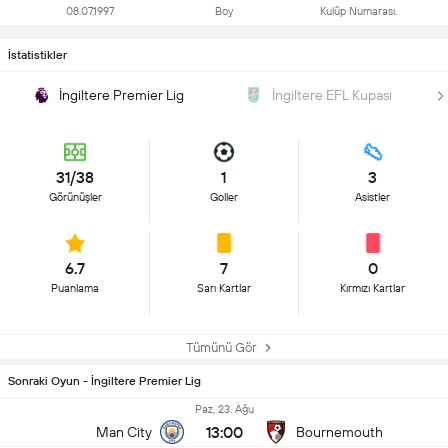
08.07.1997
Boy
Kulüp Numarası.
İstatistikler
İngiltere Premier Lig
İngiltere EFL Kupası
31/38
1
3
Görünüşler
Goller
Asistler
6.7
7
0
Puanlama
Sarı Kartlar
Kırmızı Kartlar
Tümünü Gör
Sonraki Oyun - İngiltere Premier Lig
Paz, 23. Ağu
13:00
Man City
Bournemouth