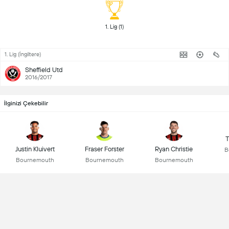
 1. Lig (1) 
1. Lig (İngiltere)
Sheffield Utd
2016/2017
İlginizi Çekebilir
T
Justin Kluivert
Fraser Forster
Ryan Christie
B
Bournemouth
Bournemouth
Bournemouth