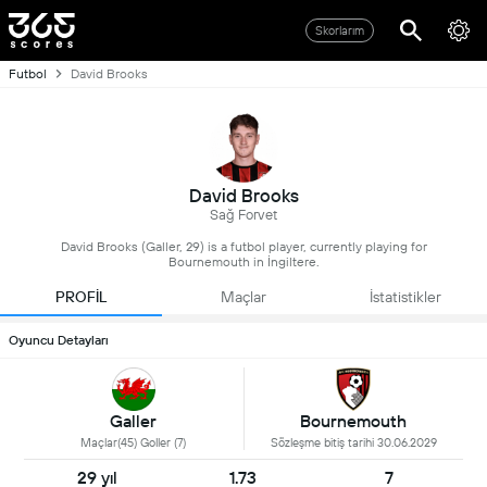
Skorlarım
Futbol
David Brooks
David Brooks
Sağ Forvet
David Brooks (Galler, 29) is a futbol player, currently playing for
Bournemouth in İngiltere.
PROFİL
Maçlar
İstatistikler
Oyuncu Detayları
Galler
Bournemouth
Maçlar(45) Goller (7)
Sözleşme bitiş tarihi 30.06.2029
29 yıl
1.73
7