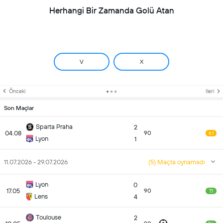
Herhangi Bir Zamanda Golü Atan
V
X
Önceki
Ileri
Son Maçlar
Sparta Praha
2
04.08
90
6.1
Lyon
1
11.07.2026 - 29.07.2026
(5) Maçta oynamadı
Lyon
0
17.05
90
7.1
Lens
4
Toulouse
2