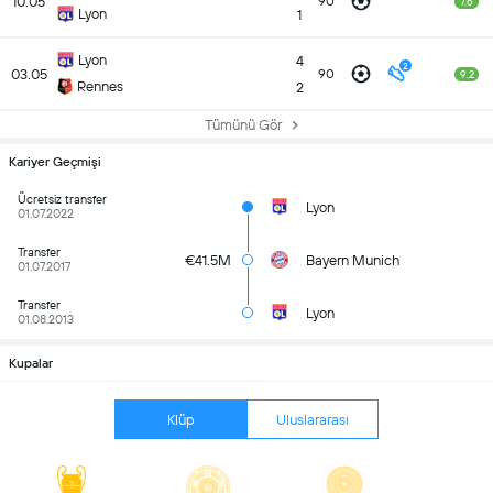
10.05
90
7.6
Lyon
1
Lyon
4
2
03.05
90
9.2
Rennes
2
Tümünü Gör
Kariyer Geçmişi
Ücretsiz transfer
Lyon
01.07.2022
Transfer
€41.5M
Bayern Munich
01.07.2017
Transfer
Lyon
01.08.2013
Kupalar
Klüp
Uluslararası