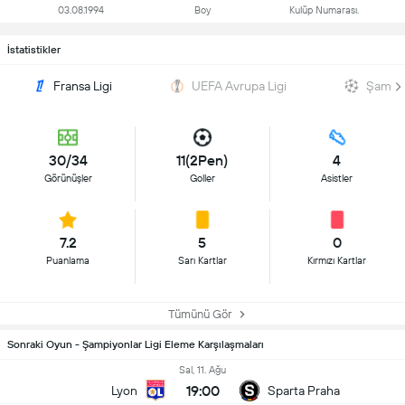
03.08.1994
Boy
Kulüp Numarası.
İstatistikler
Fransa Ligi
UEFA Avrupa Ligi
Şampiy
30/34
11(2Pen)
4
Görünüşler
Goller
Asistler
7.2
5
0
Puanlama
Sarı Kartlar
Kırmızı Kartlar
Tümünü Gör
Sonraki Oyun - Şampiyonlar Ligi Eleme Karşılaşmaları
Sal, 11. Ağu
19:00
Lyon
Sparta Praha