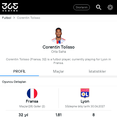
Skorlarım
Futbol
Corentin Tolisso
Corentin Tolisso
Orta Saha
Corentin Tolisso (Fransa, 32) is a futbol player, currently playing for Lyon in
Fransa.
PROFİL
Maçlar
İstatistikler
Oyuncu Detayları
Fransa
Lyon
Maçlar(28) Goller (2)
Sözleşme bitiş tarihi 30.06.2027
32 yıl
1.81
8