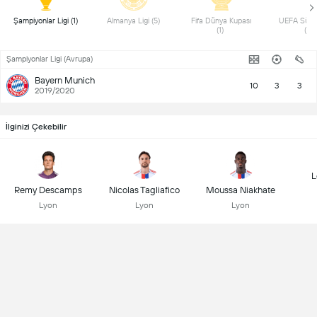
 Şampiyonlar Ligi (1) 
 Almanya Ligi (5) 
 Fifa Dünya Kupası 
 UEFA Süpe
(1) 
(1) 
Şampiyonlar Ligi (Avrupa)
Bayern Munich
10
3
3
2019/2020
İlginizi Çekebilir
L
Remy Descamps
Nicolas Tagliafico
Moussa Niakhate
Lyon
Lyon
Lyon