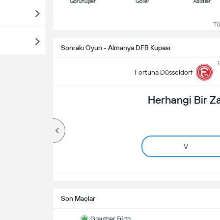
Görünüşler
Goller
Asistler
Tüm
Sonraki Oyun - Almanya DFB Kupası
P
Fortuna Düsseldorf
Herhangi Bir 
V
Son Maçlar
Greuther Fürth