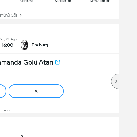
Puanlama
Sarı Kartlar
Kırmızı Kartlar
ünü Gör
az, 23. Ağu
16:00
Freiburg
Zamanda Golü Atan
X
3