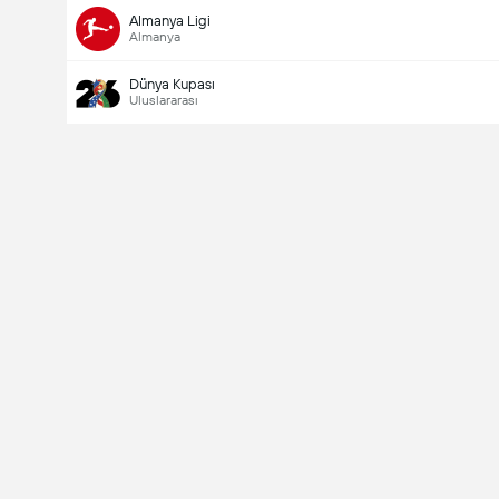
Almanya Ligi
Almanya
Dünya Kupası
Uluslararası
Last Goalscorer
V
X