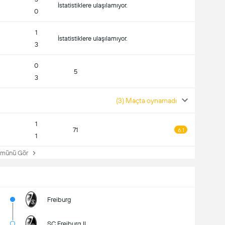
İstatistiklere ulaşılamıyor.
0
1
İstatistiklere ulaşılamıyor.
3
0
5
3
(3) Maçta oynamadı
1
71
6.1
1
ünü Gör
Freiburg
SC Freiburg II