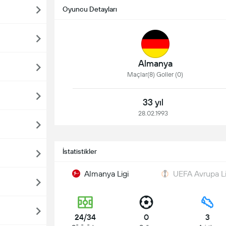
Oyuncu Detayları
Almanya
Maçlar(8) Goller (0)
33 yıl
28.02.1993
İstatistikler
Almanya Ligi
UEFA Avrupa Li
24/34
0
3