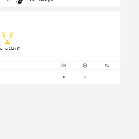
 Almanya 2.Ligi (1) 
31
0
1