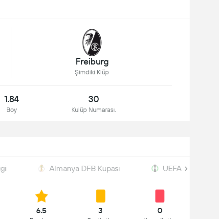
Freiburg
Şimdiki Klüp
1.84
30
Boy
Kulüp Numarası.
gi
Almanya DFB Kupası
UEFA Conferen
6.5
3
0