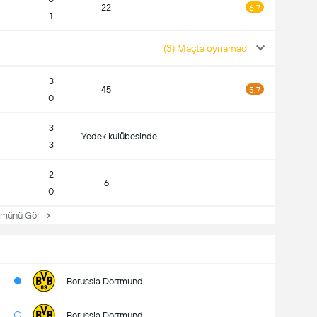
22
6.7
1
(3) Maçta oynamadı
3
45
5.7
0
3
Yedek kulübesinde
3
2
6
0
ünü Gör
Borussia Dortmund
Borussia Dortmund