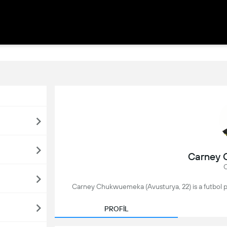
Carney
O
Carney Chukwuemeka (Avusturya, 22) is a futbol pl
PROFİL