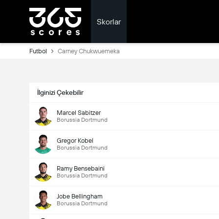
Skorlar
Futbol
Carney Chukwuemeka
İlginizi Çekebilir
Marcel Sabitzer
Borussia Dortmund
Gregor Kobel
Borussia Dortmund
Ramy Bensebaini
Borussia Dortmund
Jobe Bellingham
Borussia Dortmund