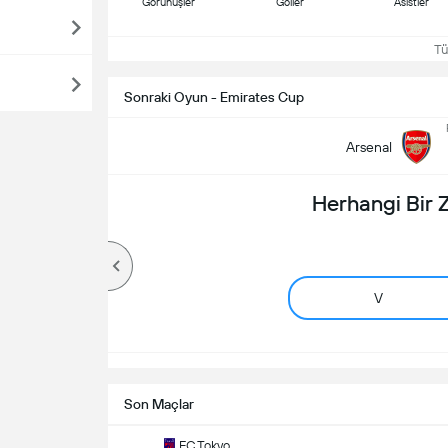
Görünüşler
Goller
Asistler
Tüm
Sonraki Oyun - Emirates Cup
Arsenal
Herhangi Bir
V
Son Maçlar
FC Tokyo