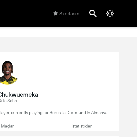
Skorlarım
 Chukwuemeka
rta Saha
ayer, currently playing for Borussia Dortmund in Almanya.
Maçlar
İstatistikler