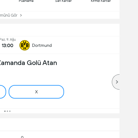
Puanlama
Sarı Kartlar
Kırmızı Kartlar
ünü Gör
Paz, 9. Ağu
13:00
Dortmund
 Zamanda Golü Atan
X
0