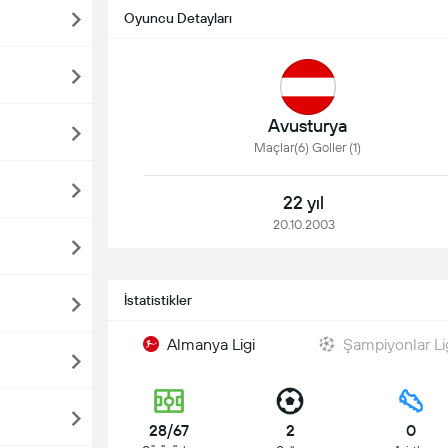
Oyuncu Detayları
Avusturya
Maçlar(6) Goller (1)
22 yıl
20.10.2003
İstatistikler
Almanya Ligi
Şampiyonlar Li
28/67
2
0