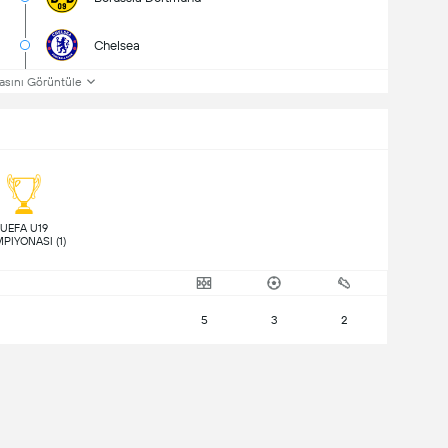
Chelsea
asını Görüntüle
 UEFA U19 
ŞAMPIYONASI (1) 
5
3
2