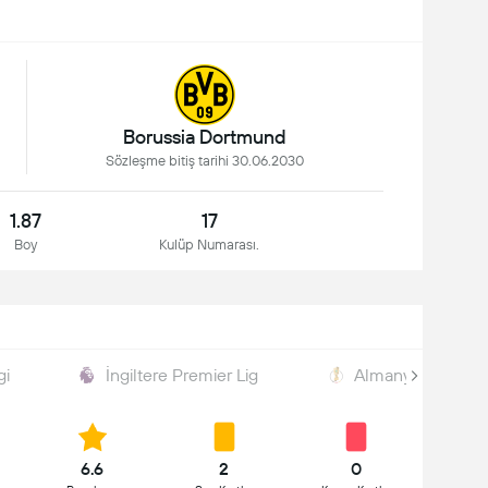
Borussia Dortmund
Sözleşme bitiş tarihi 30.06.2030
1.87
17
Boy
Kulüp Numarası.
gi
İngiltere Premier Lig
Almanya DFB Kup
6.6
2
0