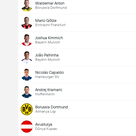
Waldemar Anton
Borussia Dortmund
Mario Götze
Eintracht Frankfurt
Joshua Kimmich
Bayern Munich
João Palhinha
Bayern Munich
Nicolás Capaldo
Hamburger SV
Andrej Kramaric
Hoffenheim
Borussia Dortmund
Almanya Ligi
Avusturya
Dünya Kupası