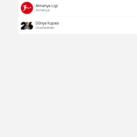
Almanya Ligi
Almanya
Dünya Kupası
Uluslararası
Last Goalscorer
V
X