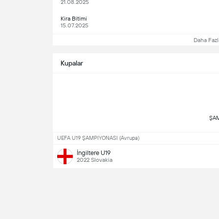
21.08.2025
Kira Bitimi
15.07.2025
Daha Fazl
Kupalar
UEFA U19 ŞAMPIYONASI (Avrupa)
İngiltere U19
2022 Slovakia