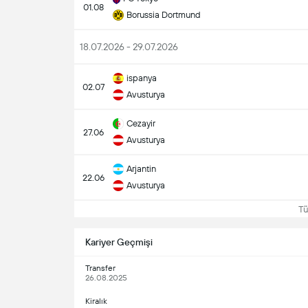
01.08
Borussia Dortmund
18.07.2026 - 29.07.2026
ispanya
02.07
Avusturya
Cezayir
27.06
Avusturya
Arjantin
22.06
Avusturya
Tüm
Kariyer Geçmişi
Transfer
26.08.2025
Kiralık