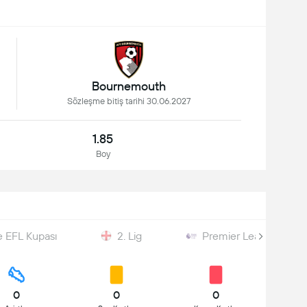
Bournemouth
Sözleşme bitiş tarihi 30.06.2027
1.85
Boy
re EFL Kupası
2. Lig
Premier League Cup
0
0
0