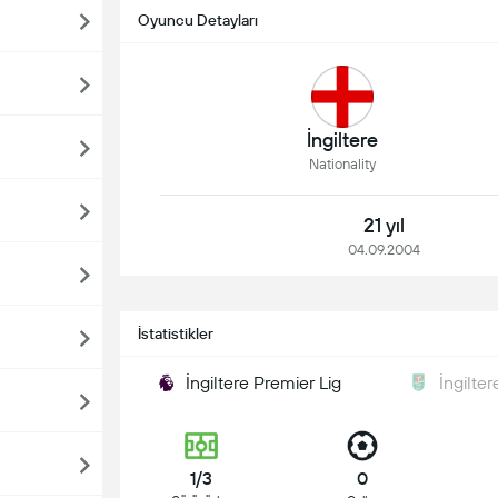
Oyuncu Detayları
İngiltere
Nationality
21 yıl
04.09.2004
İstatistikler
İngiltere Premier Lig
İngilte
1/3
0