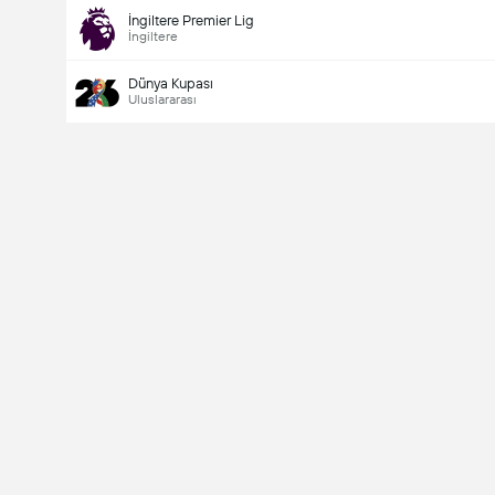
İngiltere Premier Lig
İngiltere
Dünya Kupası
Uluslararası
Last Goalscorer
V
X