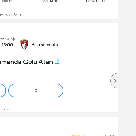
Asistler
Sarı Kartlar
Kırmızı Kartlar
ünü Gör
az, 23. Ağu
13:00
Bournemouth
Zamanda Golü Atan
X