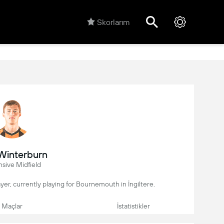
Skorlarım
Winterburn
sive Midfield
layer, currently playing for Bournemouth in İngiltere.
Maçlar
İstatistikler