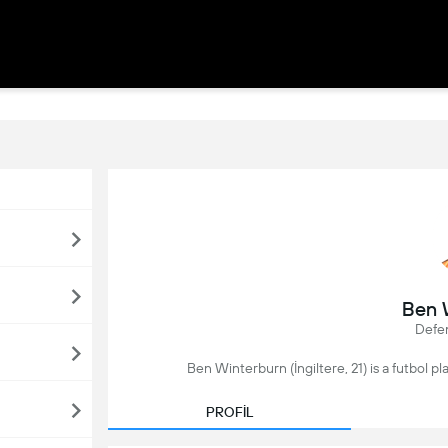
Ben 
Defen
Ben Winterburn (İngiltere, 21) is a futbol p
PROFİL