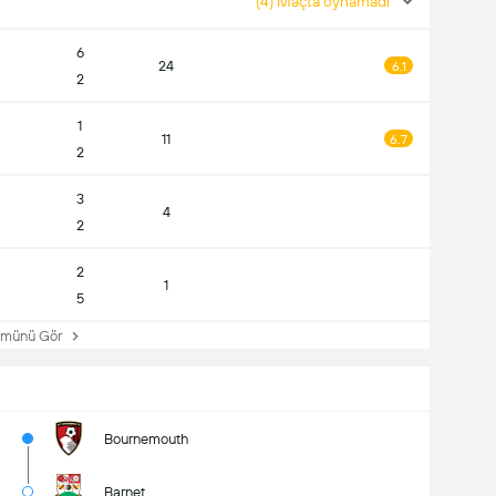
(4) Maçta oynamadı
6
24
6.1
2
1
11
6.7
2
3
4
2
2
1
5
ünü Gör
Bournemouth
Barnet