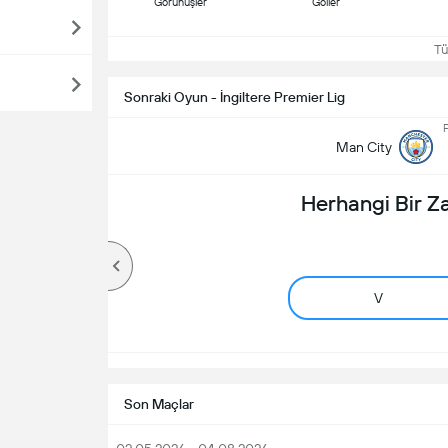
Görünüşler
Goller
Tüm
Sonraki Oyun - İngiltere Premier Lig
P
Man City
Herhangi Bir 
V
Son Maçlar