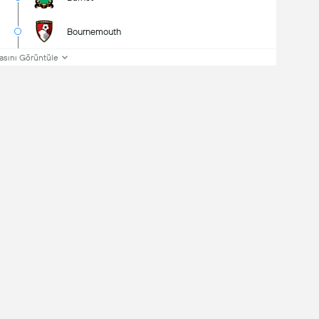
Bournemouth
asını Görüntüle