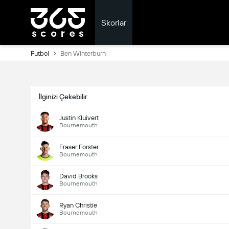
Skorlar
Futbol
Ben Winterburn
İlginizi Çekebilir
Justin Kluivert
Bournemouth
Fraser Forster
Bournemouth
David Brooks
Bournemouth
Ryan Christie
Bournemouth