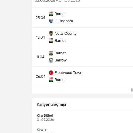
02.05.2026 - 04.08.2026
Barnet
25.04
Gillingham
Notts County
18.04
Barnet
Barnet
11.04
Barrow
Fleetwood Town
06.04
Barnet
Tüm
Kariyer Geçmişi
Kira Bitimi
01.07.2026
Kiralık