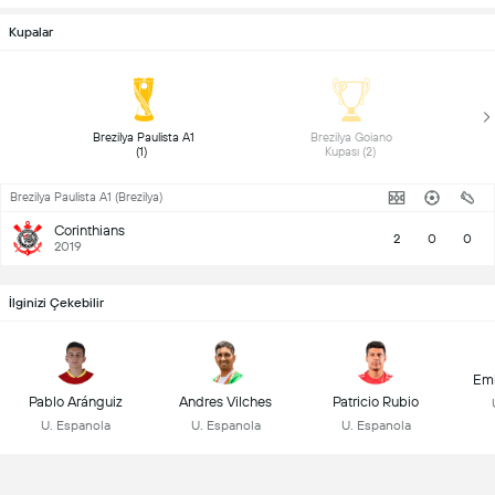
Kupalar
 Brezilya Paulista A1 
 Brezilya Goiano 
(1) 
Kupası (2) 
Brezilya Paulista A1 (Brezilya)
Corinthians
2
0
0
2019
İlginizi Çekebilir
Emi
Pablo Aránguiz
Andres Vilches
Patricio Rubio
U. Espanola
U. Espanola
U. Espanola