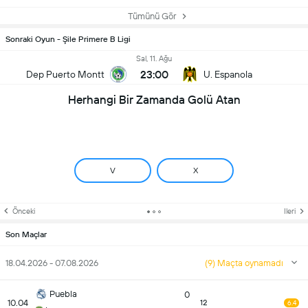
Tümünü Gör
Sonraki Oyun - Şile Primere B Ligi
Sal, 11. Ağu
23:00
Dep Puerto Montt
U. Espanola
Herhangi Bir Zamanda Golü Atan
V
X
Önceki
Ileri
Son Maçlar
18.04.2026 - 07.08.2026
(9) Maçta oynamadı
Puebla
0
10.04
12
6.4