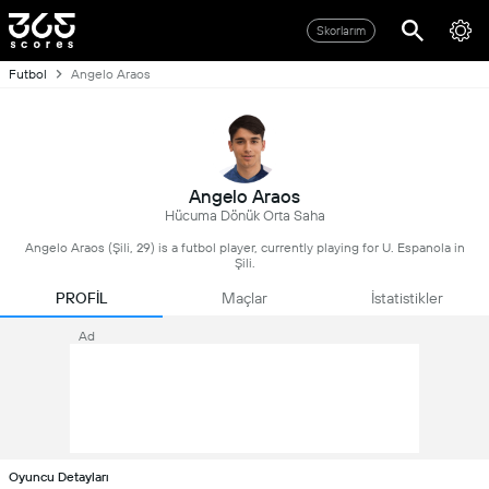
Skorlarım
Futbol
Angelo Araos
Angelo Araos
Hücuma Dönük Orta Saha
Angelo Araos (Şili, 29) is a futbol player, currently playing for U. Espanola in
Şili.
PROFİL
Maçlar
İstatistikler
Ad
Oyuncu Detayları