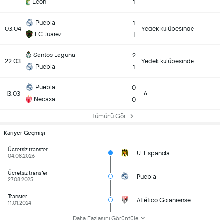
Leon
1
Puebla
1
03.04
Yedek kulübesinde
FC Juarez
1
Santos Laguna
2
22.03
Yedek kulübesinde
Puebla
1
Puebla
0
13.03
6
Necaxa
0
Tümünü Gör
Kariyer Geçmişi
Ücretsiz transfer
U. Espanola
04.08.2026
Ücretsiz transfer
Puebla
27.08.2025
Transfer
Atlético Goianiense
11.01.2024
Daha Fazlasını Görüntüle