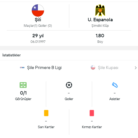
Şili
U. Espanola
Maçlar(1) Goller (0)
Şimdiki Klüp
29 yıl
1.80
06.01.1997
Boy
İstatistikler
Şile Primere B Ligi
Şile Kupası
0/1
-
-
Görünüşler
Goller
Asistler
-
-
Sarı Kartlar
Kırmızı Kartlar