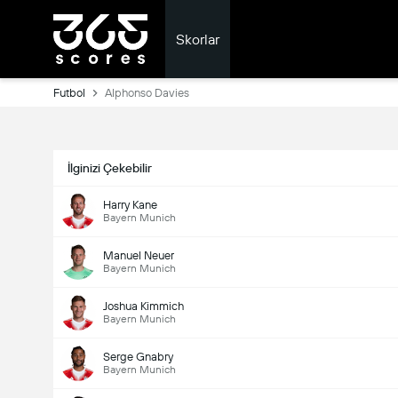
Skorlar
Futbol
Alphonso Davies
İlginizi Çekebilir
Harry Kane
Bayern Munich
Manuel Neuer
Bayern Munich
Joshua Kimmich
Bayern Munich
Serge Gnabry
Bayern Munich