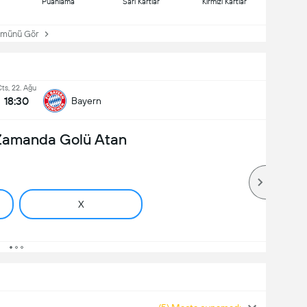
Puanlama
Sarı Kartlar
Kırmızı Kartlar
ünü Gör
ts, 22. Ağu
18:30
Bayern
 Zamanda Golü Atan
X