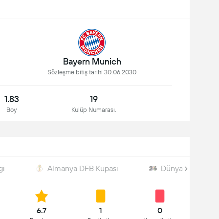
Bayern Munich
Sözleşme bitiş tarihi 30.06.2030
1.83
19
Boy
Kulüp Numarası.
gi
Almanya DFB Kupası
Dünya Kupası
6.7
1
0