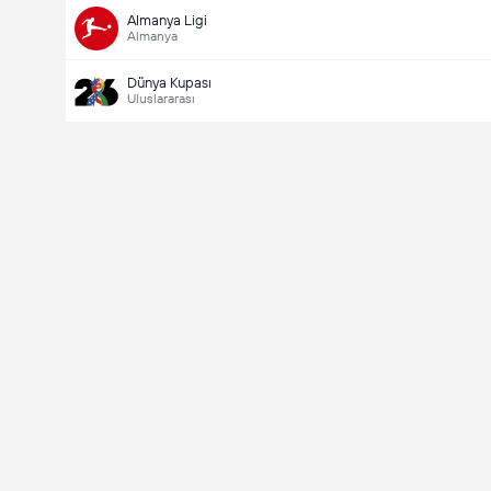
Almanya Ligi
Almanya
Dünya Kupası
Uluslararası
Last Goalscorer
V
X