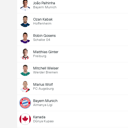
João Palhinha
Bayern Munich
Ozan Kabak
Hoffenheim
Robin Gosens
Schalke 04
Matthias Ginter
Freiburg
Mitchell Weiser
Werder Bremen
Marius Wolf
FC Augsburg
Bayern Munich
Almanya Ligi
Kanada
Dünya Kupası