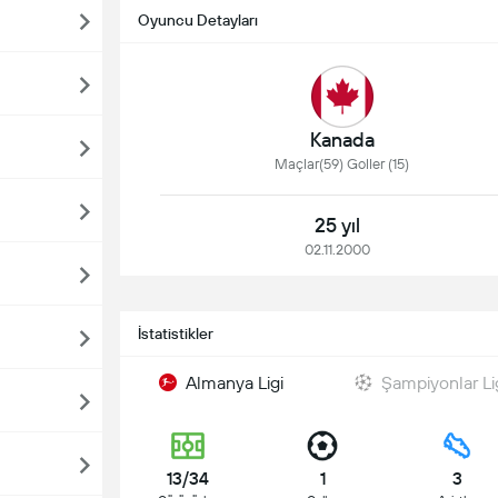
Oyuncu Detayları
Kanada
Maçlar(59) Goller (15)
25 yıl
02.11.2000
İstatistikler
Almanya Ligi
Şampiyonlar Li
13/34
1
3