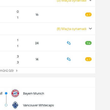
(5) Maçta oynamadı
0
16
6.7
1
(8) Maçta oynamadı
1
24
7.6
1
3
14
6.7
3
ünü Gör
4M
Bayern Munich
Vancouver Whitecaps