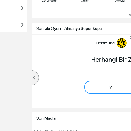
Görünüşler
Goller
Asistler
Tüm
Sonraki Oyun - Almanya Süper Kupa
C
Dortmund
Herhangi Bir
V
Son Maçlar