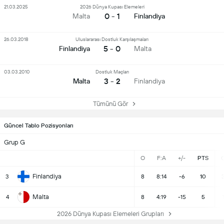
21.03.2025
2026 Dünya Kupası Elemeleri
0 - 1
Malta
Finlandiya
26.03.2018
Uluslararası Dostluk Karşılaşmaları
5 - 0
Finlandiya
Malta
03.03.2010
Dostluk Maçları
3 - 2
Malta
Finlandiya
Tümünü Gör
Güncel Tablo Pozisyonları
Grup G
O
F:A
+/-
PTS
Finlandiya
3
8
8:14
-6
10
Malta
4
8
4:19
-15
5
2026 Dünya Kupası Elemeleri Grupları