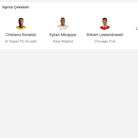
İlginizi Çekebilir
L
Cristiano Ronaldo
Kylian Mbappe
Robert Lewandowski
Al Nassr FC Riyadh
Real Madrid
Chicago Fire