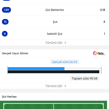
1.89
Gol Beklentisi
0.14
15
Şut
4
8
İsabetli Şut
1
Tümünü Gör
Gerçek Oyun Süresi
Gerçek süre 56:03
Toplam süre 95:04
Tümünü Gör
Şut Haritası