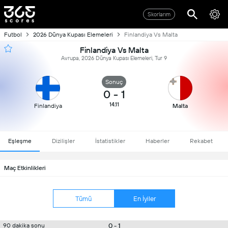
Skorlarım
Futbol
2026 Dünya Kupası Elemeleri
Finlandiya Vs Malta
Finlandiya Vs Malta
Avrupa, 2026 Dünya Kupası Elemeleri, Tur 9
Sonuç
0
-
1
14.11
Finlandiya
Malta
Eşleşme
Dizilişler
İstatistikler
Haberler
Rekabet
Maç Etkinlikleri
Tümü
En İyiler
0 - 1
90 dakika sonu