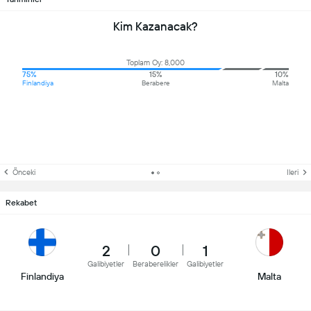
Kim Kazanacak?
Toplam Oy: 8,000
75%
15%
10%
Finlandiya
Berabere
Malta
Önceki
Ileri
Rekabet
2
0
1
Galibiyetler
Beraberelikler
Galibiyetler
Finlandiya
Malta