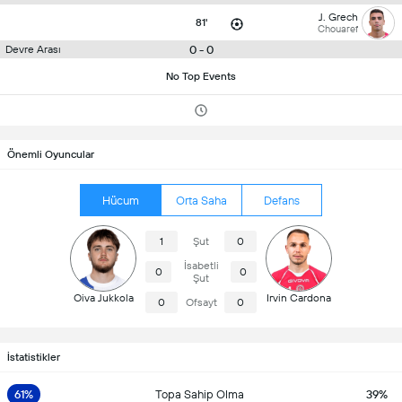
J. Grech
81'
Chouaref
0 - 0
Devre Arası
No Top Events
Önemli Oyuncular
Hücum
Orta Saha
Defans
1
Şut
0
İsabetli
0
0
Şut
Oiva Jukkola
Irvin Cardona
0
Ofsayt
0
İstatistikler
61%
Topa Sahip Olma
39%