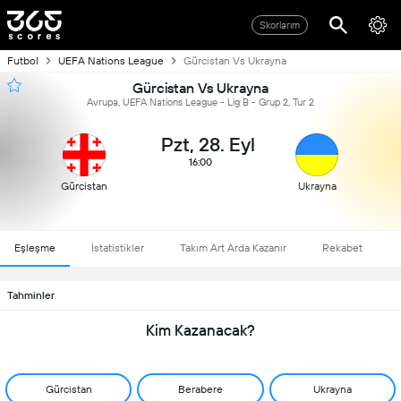
Skorlarım
Futbol
UEFA Nations League
Gürcistan Vs Ukrayna
Gürcistan Vs Ukrayna
Avrupa, UEFA Nations League - Lig B - Grup 2, Tur 2
Pzt, 28. Eyl
16:00
Gürcistan
Ukrayna
Eşleşme
İstatistikler
Takım Art Arda Kazanır
Rekabet
Tahminler
Kim Kazanacak?
Gürcistan
Berabere
Ukrayna