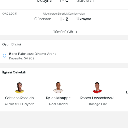
1 - 0
Ukrayna
Gürcistan
09.06.2015
Uluslararası Dostluk Karşılaşmaları
1 - 2
Gürcistan
Ukrayna
Tümünü Gör
Oyun Bilgisi
Boris Paichadze Dinamo Arena
Kapasite: 54,202
İlginizi Çekebilir
L
Cristiano Ronaldo
Kylian Mbappe
Robert Lewandowski
Al Nassr FC Riyadh
Real Madrid
Chicago Fire