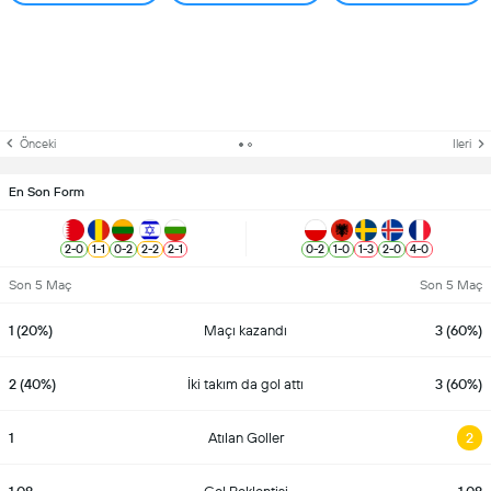
Önceki
Ileri
En Son Form
2
-
0
1
-
1
0
-
2
2
-
2
2
-
1
0
-
2
1
-
0
1
-
3
2
-
0
4
-
0
Son 5 Maç
Son 5 Maç
1 (20%)
Maçı kazandı
3 (60%)
2 (40%)
İki takım da gol attı
3 (60%)
1
Atılan Goller
2