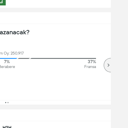
Kazanacak?
m Oy: 250,917
7%
37%
Berabere
Fransa
H2H