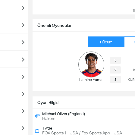
Tüm
Önemli Oyuncular
Hücum
5
2
İ
Lamine Yamal
3
KUR
Oyun Bilgisi
Michael Oliver (England)
Hakem
TV'de
FOX Sports 1 - USA / Fox Sports App - USA