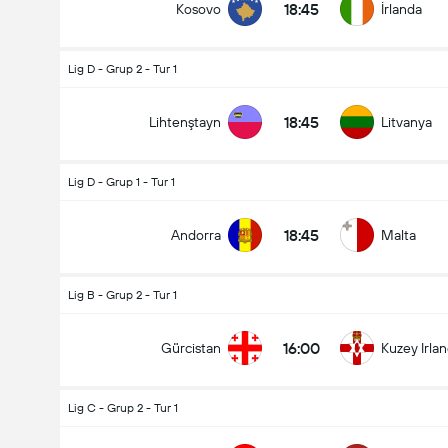
18:45
Kosovo
İrlanda
Lig D - Grup 2 - Tur 1
18:45
Lihtenştayn
Litvanya
Lig D - Grup 1 - Tur 1
18:45
Andorra
Malta
Lig B - Grup 2 - Tur 1
16:00
Gürcistan
Kuzey Irla
Lig C - Grup 2 - Tur 1