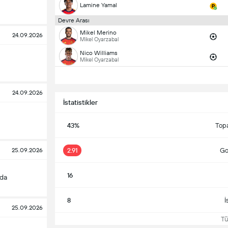
Lamine Yamal
Devre Arası
Mikel Merino
24.09.2026
Mikel Oyarzabal
Nico Williams
Mikel Oyarzabal
24.09.2026
İstatistikler
43%
Top
2.91
Gol
25.09.2026
16
nda
8
İ
25.09.2026
Tüm