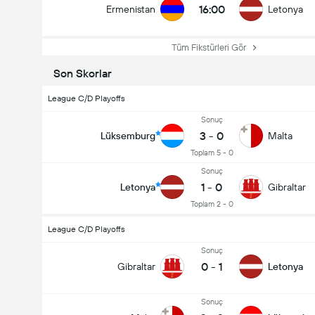
16:00
Ermenistan
Letonya
Tüm Fikstürleri Gör
Son Skorlar
League C/D Playoffs
Sonuç
3
-
0
Lüksemburg
Malta
Toplam 5 - 0
Sonuç
1
-
0
Letonya
Gibraltar
Toplam 2 - 0
League C/D Playoffs
Sonuç
0
-
1
Gibraltar
Letonya
Sonuç