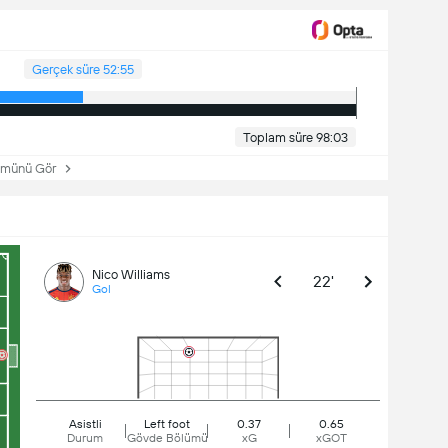
Gerçek süre 52:55
Toplam süre 98:03
ünü Gör
Nico Williams
22'
Gol
Asistli
Left foot
0.37
0.65
Durum
Gövde Bölümü
xG
xGOT