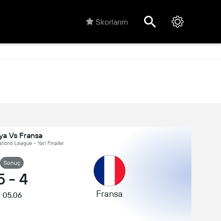
Skorlarım
ya Vs Fransa
ions League - Yari Fi̇naller
Sonuç
5
-
4
Fransa
05.06