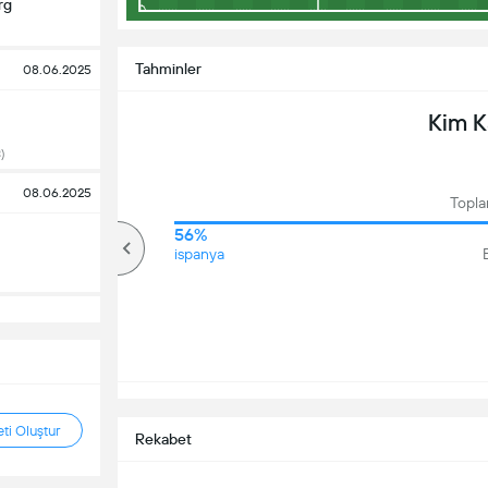
rg
Tahminler
08.06.2025
Kim 
)
08.06.2025
Topla
77%
56%
Üzerinde
ispanya
ti Oluştur
Rekabet