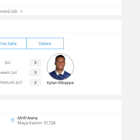
ünü Gör
Orta Saha
Defans
Şut
5
sabetli Şut
3
TARILAN ŞUT
2
Kylian Mbappe
MHP Arena
Maça Katılım: 51,724