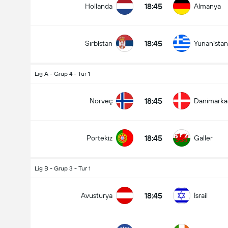
18:45
Hollanda
Almanya
18:45
Sırbistan
Yunanistan
Lig A - Grup 4 - Tur 1
18:45
Norveç
Danimarka
18:45
Portekiz
Galler
Lig B - Grup 3 - Tur 1
18:45
Avusturya
İsrail