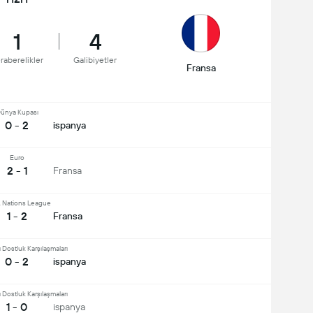
1
4
raberelikler
Galibiyetler
Fransa
ünya Kupası
0 - 2
ispanya
Euro
2 - 1
Fransa
 Nations League
1 - 2
Fransa
ı Dostluk Karşılaşmaları
0 - 2
ispanya
ı Dostluk Karşılaşmaları
1 - 0
ispanya