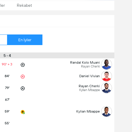
ler
Rekabet
En İyiler
5 - 4
Randal Kolo Muani
90' + 3
Rayan Cherki
84'
Daniel Vivian
Rayan Cherki
79'
Kylian Mbappe
67'
59'
Kylian Mbappe
55'