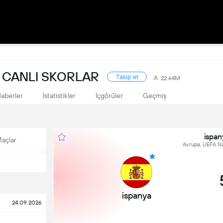
 CANLI SKORLAR
Takip et
22.64M
aberler
İstatistikler
İçgörüler
Geçmiş
ispan
açlar
Avrupa, UEFA Nat
ispanya
24.09.2026