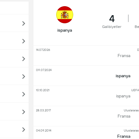
4
Galibiyetler
Be
ispanya
14.07.2026
D
Fransa
09.07.2024
ispanya
10.10.2021
UEFA
ispanya
28.03.2017
Uluslararas
Fransa
04.09.2014
Uluslararas
Fransa