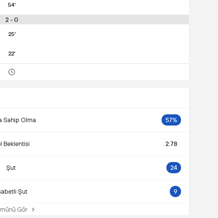
54'
2 - 0
25'
22'
a Sahip Olma
57%
 Beklentisi
2.78
Şut
24
sabetli Şut
9
ünü Gör