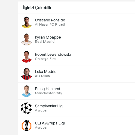
İlginizi Çekebilir
Cristiano Ronaldo
Al Nassr FC Riyadh
Kylian Mbappe
Real Madrid
Robert Lewandowski
Chicago Fire
Luka Modric
AC Milan
Erling Haaland
Manchester City
Şampiyonlar Ligi
Avrupa
UEFA Avrupa Ligi
Avrupa