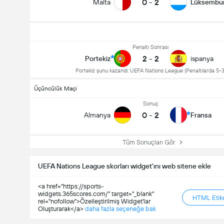
0
-
2
Malta
Lüksembu
Penaltı Sonrası
Maçtaki Toplam Gol (2.5)
2
-
2
Portekiz
ispanya
Portekiz şunu kazandı: UEFA Nations League (Penaltılarda 5-3
Üçüncülük Maçi
Toplam Oy: 40,230
Sonuç
0
-
2
Almanya
Fransa
Tüm Sonuçları Gör
UEFA Nations League skorları widget'ını web sitene ekle
<a href="https://sports-
widgets.365scores.com/" target="_blank"
HTML Etike
rel="nofollow">Özelleştirilmiş Widget'lar
Oluşturarak</a>
daha fazla seçeneğe bak