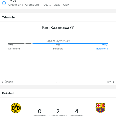
TV'de
Univision / Paramount+ - USA / TUDN - USA
Tahminler
Kim Kazanacak?
Toplam Oy: 252,627
17%
7%
76%
Dortmund
Berabere
Barcelona
Önceki
Ileri
Rekabet
0
2
4