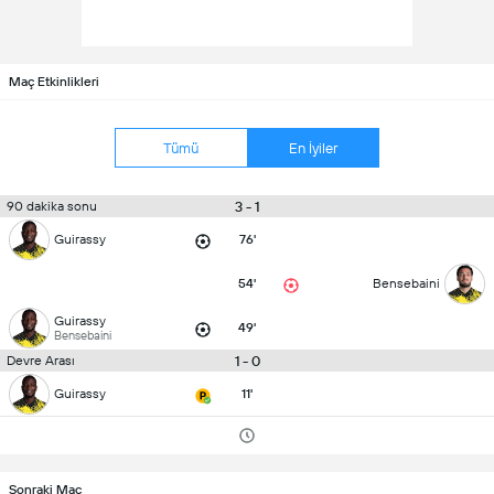
Maç Etkinlikleri
Tümü
En İyiler
3 - 1
90 dakika sonu
Guirassy
76'
54'
Bensebaini
Guirassy
49'
Bensebaini
1 - 0
Devre Arası
Guirassy
11'
Sonraki Maç