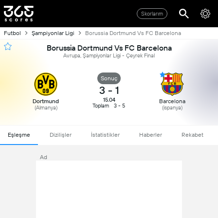
Skorlarım
Futbol
Şampiyonlar Ligi
Borussia Dortmund Vs FC Barcelona
Borussia Dortmund Vs FC Barcelona
Avrupa, Şampiyonlar Ligi - Çeyrek Final
Sonuç
3
-
1
15.04
Dortmund
Barcelona
Toplam
3 - 5
(Almanya)
(ispanya)
Eşleşme
Dizilişler
İstatistikler
Haberler
Rekabet
Ad