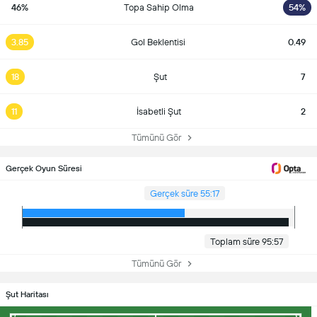
46%
Topa Sahip Olma
54%
3.85
Gol Beklentisi
0.49
18
Şut
7
11
İsabetli Şut
2
Tümünü Gör
Gerçek Oyun Süresi
Gerçek süre 55:17
Toplam süre 95:57
Tümünü Gör
Şut Haritası