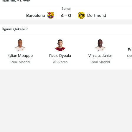
İlgili Maç - 1. Ayak
Sonuç
4
-
0
Barcelona
Dortmund
İlginizi Çekebilir
Er
Kylian Mbappe
Paulo Dybala
Vinicius Júnior
Ma
Real Madrid
AS Roma
Real Madrid