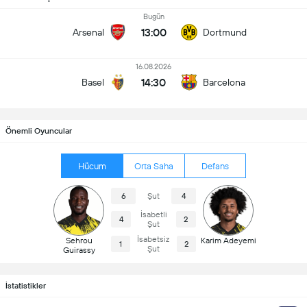
Bugün
13:00
Arsenal
Dortmund
16.08.2026
14:30
Basel
Barcelona
Önemli Oyuncular
Hücum
Orta Saha
Defans
6
Şut
4
İsabetli
4
2
Şut
İsabetsiz
Sehrou
Karim Adeyemi
1
2
Şut
Guirassy
İstatistikler