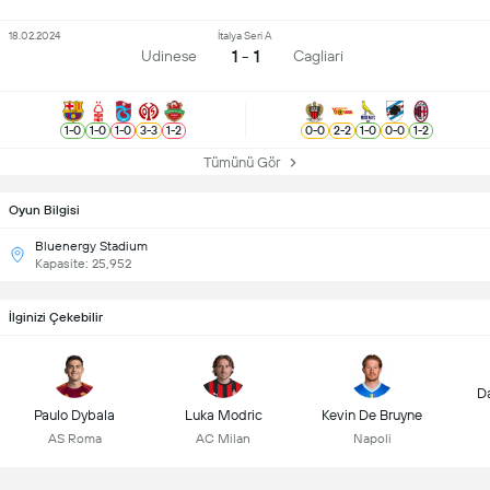
18.02.2024
İtalya Seri A
1 - 1
Udinese
Cagliari
1
-
0
1
-
0
1
-
0
3
-
3
1
-
2
0
-
0
2
-
2
1
-
0
0
-
0
1
-
2
Tümünü Gör
Oyun Bilgisi
Bluenergy Stadium
Kapasite: 25,952
İlginizi Çekebilir
D
Paulo Dybala
Luka Modric
Kevin De Bruyne
AS Roma
AC Milan
Napoli