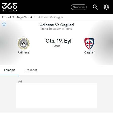
Skorlarım
Futbol
İtalya Seri A
Udinese Vs Cagliari
Udinese Vs Cagliari
İtalya, İtalya Seri A , Tur 5
Cts, 19. Eyl
13:00
Udinese
Cagliari
Eşleşme
Rekabet
Ad