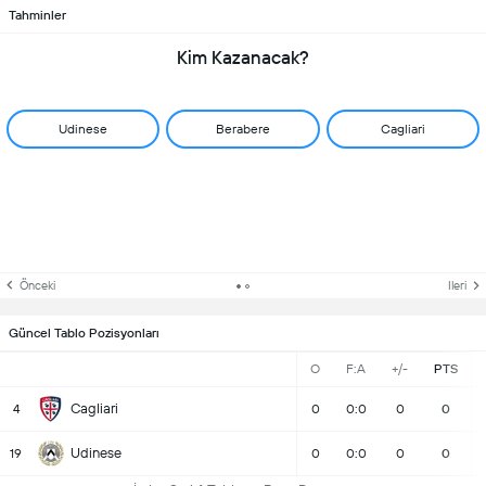
Tahminler
Kim Kazanacak?
Udinese
Berabere
Cagliari
Önceki
Ileri
Güncel Tablo Pozisyonları
O
F:A
+/-
PTS
Cagliari
4
0
0:0
0
0
Udinese
19
0
0:0
0
0