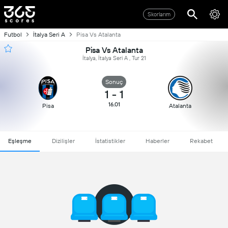
Skorlarım
Futbol
İtalya Seri A
Pisa Vs Atalanta
Pisa Vs Atalanta
İtalya, İtalya Seri A , Tur 21
Sonuç
1
-
1
16.01
Pisa
Atalanta
Eşleşme
Dizilişler
İstatistikler
Haberler
Rekabet