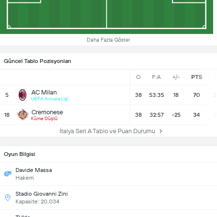
Daha Fazla Göster
Güncel Tablo Pozisyonları
O
F:A
+/-
PTS
AC Milan
5
38
53:35
18
70
2
UEFA Avrupa Ligi
Cremonese
18
38
32:57
-25
34
Küme Düştü
İtalya Seri A Tablo ve Puan Durumu
Oyun Bilgisi
Davide Massa
Hakem
Stadio Giovanni Zini
Kapasite: 20,034