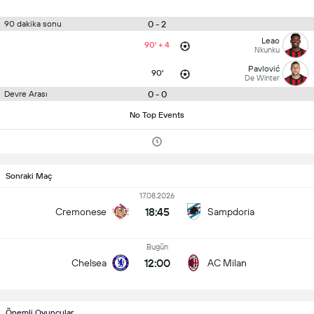
0 - 2
90 dakika sonu
Leao
90' + 4
Nkunku
Pavlović
90'
De Winter
0 - 0
Devre Arası
No Top Events
Sonraki Maç
17.08.2026
18:45
Cremonese
Sampdoria
Bugün
12:00
Chelsea
AC Milan
Önemli Oyuncular