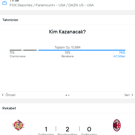
TV'de
FOX Deportes / Paramount+ - USA / DAZN US - USA
Tahminler
Kim Kazanacak?
Toplam Oy: 10,884
11%
13%
76%
Cremonese
Berabere
AC Milan
Önceki
Ileri
Rekabet
1
2
0
Galibiyetler
Beraberelikler
Galibiyetler