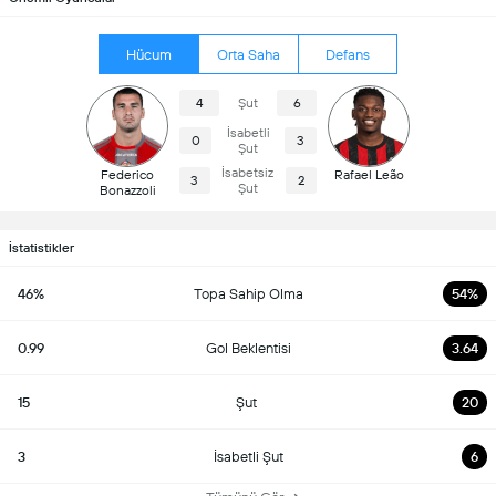
Hücum
Orta Saha
Defans
4
Şut
6
İsabetli
0
3
Şut
İsabetsiz
Federico
Rafael Leão
3
2
Şut
Bonazzoli
İstatistikler
46%
Topa Sahip Olma
54%
0.99
Gol Beklentisi
3.64
15
Şut
20
3
İsabetli Şut
6