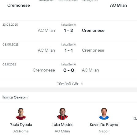
Cremonese
AC Milan
23.08.2025
İtalya Seri A
1 - 2
AC Milan
Cremonese
03.05.2023
İtalya Seri A
1 - 1
AC Milan
Cremonese
08.11.2022
İtalya Seri A
0 - 0
Cremonese
AC Milan
Tümünü Gör
İlginizi Çekebilir
D
Paulo Dybala
Luka Modric
Kevin De Bruyne
AS Roma
AC Milan
Napoli