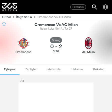
Skorlarım
Futbol
İtalya Seri A
Cremonese Vs AC Milan
Cremonese Vs AC Milan
İtalya, İtalya Seri A , Tur 27
Sonuç
0
-
2
01.03
Cremonese
AC Milan
Eşleşme
Dizilişler
İstatistikler
Haberler
Rekabet
Ad