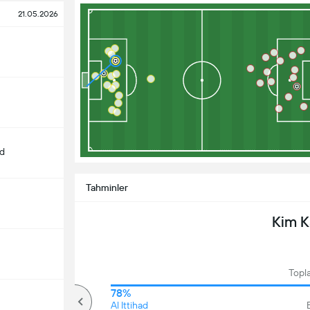
21.05.2026
d
Tahminler
Kim 
Topl
63%
78%
Üzerinde
Al Ittihad