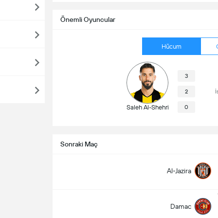
Önemli Oyuncular
Hücum
3
2
İ
Saleh Al-Shehri
0
Sonraki Maç
Al-Jazira
Damac