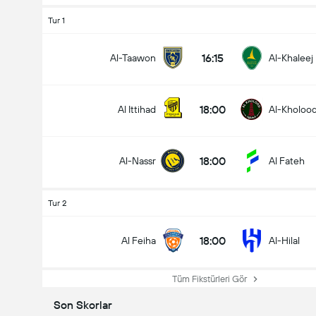
Tur 1
16:15
Al-Taawon
Al-Khaleej
18:00
Al Ittihad
Al-Kholoo
18:00
Al-Nassr
Al Fateh
Tur 2
18:00
Al Feiha
Al-Hilal
Tüm Fikstürleri Gör
Son Skorlar