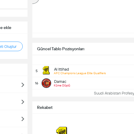
ne ekle
ti Oluştur
Güncel Tablo Pozisyonları
Al Ittihad
5
AFC Champions League Elite Qualifiers
Damac
16
Küme Düştü
Suudi Arabistan Profesy
Rekabet