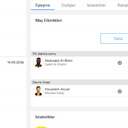
Eşleşme
Dizilişler
İstatistikler
Reka
Maç Etkinlikleri
Tümü
90 dakika sonu
Abdulaziz Al-Bishi
14.08.2026
Saleh Al-Shehri
Devre Arası
Houssem Aouar
Moussa Diaby
İstatistikler