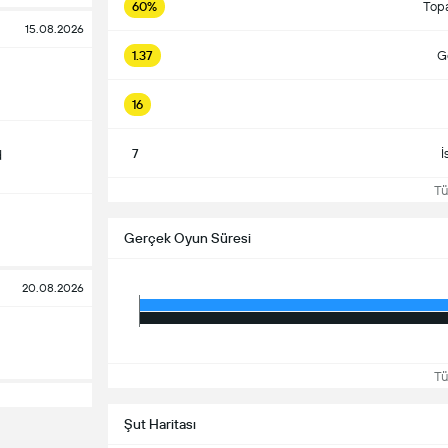
60%
Top
15.08.2026
1.37
Go
16
7
İ
d
Tüm
Gerçek Oyun Süresi
20.08.2026
Tüm
Şut Haritası