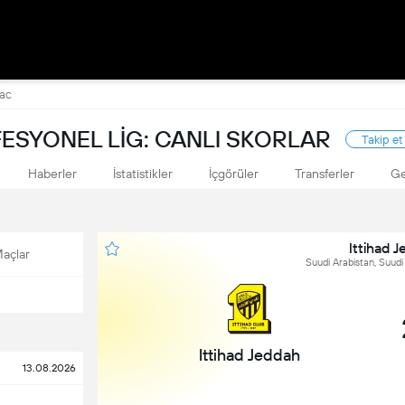
mac
ESYONEL LIG: CANLI SKORLAR
Takip et
Haberler
İstatistikler
İçgörüler
Transferler
Ge
Ittihad 
açlar
Suudi Arabistan, Suudi
Ittihad Jeddah
13.08.2026