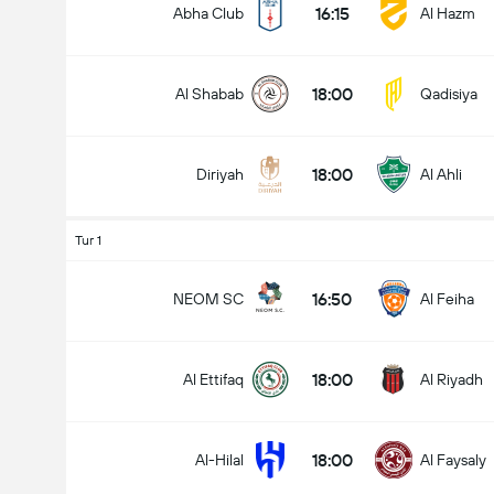
16:15
Abha Club
Al Hazm
18:00
Al Shabab
Qadisiya
18:00
Diriyah
Al Ahli
Tur 1
16:50
NEOM SC
Al Feiha
18:00
Al Ettifaq
Al Riyadh
18:00
Al-Hilal
Al Faysaly