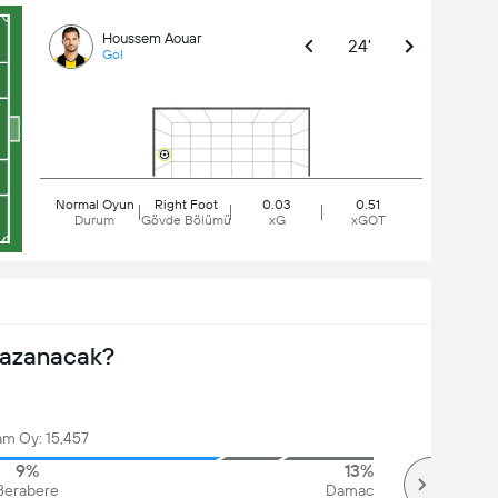
Houssem Aouar
24'
Gol
Normal Oyun
Right Foot
0.03
0.51
Durum
Gövde Bölümü
xG
xGOT
Kazanacak?
am Oy: 15,457
9%
13%
Berabere
Damac