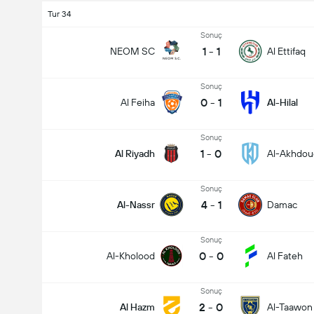
Tur 34
Sonuç
1
-
1
NEOM SC
Al Ettifaq
Sonuç
0
-
1
Al Feiha
Al-Hilal
Sonuç
1
-
0
Al Riyadh
Al-Akhdou
Sonuç
4
-
1
Al-Nassr
Damac
Maçtaki Toplam Gol (2.5)
Sonuç
0
-
0
Al-Kholood
Al Fateh
Toplam Oy: 1,589
Sonuç
2
-
0
Al Hazm
Al-Taawon