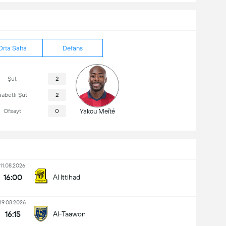
Orta Saha
Defans
Şut
2
sabetli Şut
2
Ofsayt
0
Yakou Meïté
11.08.2026
16:00
Al Ittihad
19.08.2026
16:15
Al-Taawon