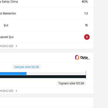
a Sahip Olma
40%
l Beklentisi
1.3
Şut
15
sabetli Şut
8
ünü Gör
Gerçek süre 56:38
Toplam süre 101:28
ünü Gör