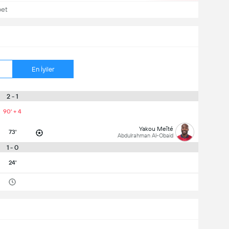
bet
En İyiler
2 - 1
90' + 4
Yakou Meïté
73'
Abdulrahman Al-Obaid
1 - 0
24'