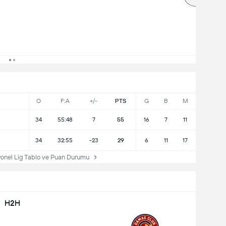
O
F:A
+/-
PTS
G
B
M
34
55:48
7
55
16
7
11
34
32:55
-23
29
6
11
17
onel Lig Tablo ve Puan Durumu
H2H