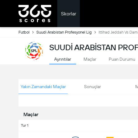
Skorlar
Futbol
Suudi Arabistan Profesyonel Lig
Ittihad Jeddah Vs Da
SUUDI ARABISTAN PROF
Ayrıntılar
Maçlar
Puan Durumu
Yakın Zamandaki Maçlar
Sonuçlar
M
Maçlar
Tur 1