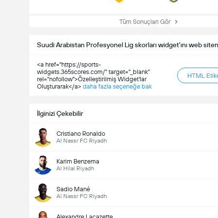
Tüm Sonuçları Gör
Suudi Arabistan Profesyonel Lig skorları widget'ını web site
<a href="https://sports-
widgets.365scores.com/" target="_blank"
HTML Etike
rel="nofollow">Özelleştirilmiş Widget'lar
Oluşturarak</a>
daha fazla seçeneğe bak
İlginizi Çekebilir
Cristiano Ronaldo
Al Nassr FC Riyadh
Karim Benzema
Al Hilal Riyadh
Sadio Mané
Al Nassr FC Riyadh
Alexandre Lacazette