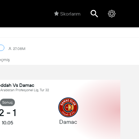
Skorlarım
27.08M
çmiş
Jeddah Vs Damac
 Arabistan Profesyonel Lig, Tur 32
Sonuç
2
-
1
Damac
10.05