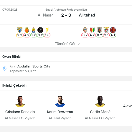
07.05.2025
Suudi Arabistan Profesyonel Lig
2 - 3
Al-Nassr
Al Ittihad
2
-
2
4
-
2
1
-
2
3
-
2
1
-
5
0
-
2
4
-
2
0
-
2
2
-
1
4
-
1
Tümünü Gör
Oyun Bilgisi
King Abdullah Sports City
Kapasite: 63,079
İlginizi Çekebilir
Alex
Cristiano Ronaldo
Karim Benzema
Sadio Mané
Al Nassr FC Riyadh
Al Hilal Riyadh
Al Nassr FC Riyadh