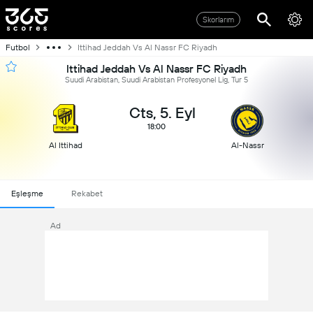
Skorlarım
Futbol
Ittihad Jeddah Vs Al Nassr FC Riyadh
Ittihad Jeddah Vs Al Nassr FC Riyadh
Suudi Arabistan, Suudi Arabistan Profesyonel Lig, Tur 5
Cts, 5. Eyl
18:00
Al Ittihad
Al-Nassr
Eşleşme
Rekabet
Ad