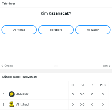
Tahminler
Kim Kazanacak?
Al Ittihad
Berabere
Al-Nassr
Önceki
Ileri
Güncel Tablo Pozisyonları
O
F:A
+/-
PTS
Al-Nassr
1
0
0:0
0
0
Al Ittihad
5
0
0:0
0
0